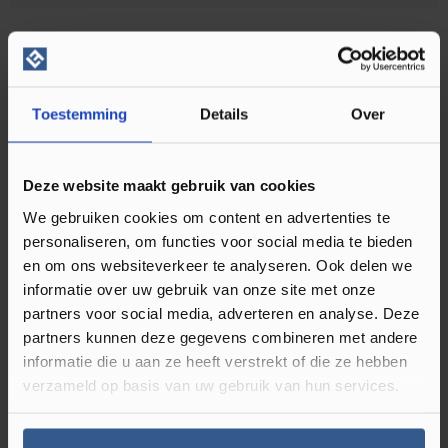
Omschrijving Quick-Step Alpha Blos
Kusteik Beige AVSPU40321
Toestemming
Details
Over
Heeft uw woning een landelijk interieur en bent u op zoek
naar een nieuwe vloer? Dan hoeft u niet meer verder te
Deze website maakt gebruik van cookies
zoeken, want met de Quick-Step Alpha Blos in de
We gebruiken cookies om content en advertenties te
kleur Kusteik Beige AVSPU40321 haalt u zeker weten een
personaliseren, om functies voor social media te bieden
prachtexemplaar in huis. Deze PVC vloer is namelijk gemaakt
en om ons websiteverkeer te analyseren. Ook delen we
van het beste kunststof en dat is te zien. Met zijn warme
informatie over uw gebruik van onze site met onze
spraakmakende kleur geeft deze vloer direct een knusse
partners voor social media, adverteren en analyse. Deze
uitstraling aan iedere ruimte. Daarnaast beschikt de PVC
partners kunnen deze gegevens combineren met andere
vloer over een moderne matte bovenlaag, waardoor het
informatie die u aan ze heeft verstrekt of die ze hebben
een schitterende indruk geeft. Hiermee is de Quick-Step
verzameld op basis van uw gebruik van hun services.
Alpha Blos in de kleur Kusteik Beige AVSPU40321 precies wat u
wilt hebben in een landelijk interieur!