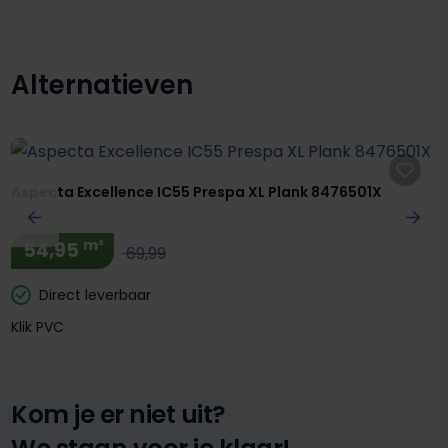
Alternatieven
Productgalerij overslaan
Aspecta Excellence IC55 Prespa XL Plank 8476501X
m²
54,95
69,99
Direct leverbaar
Klik PVC
Kom je er niet uit?