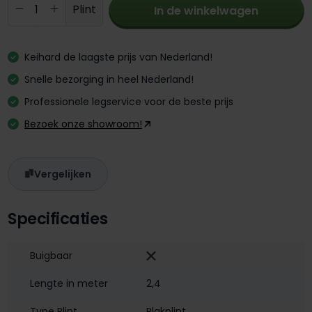
Producthoeveelheid: Voer de gewenste 
Plint
In de winkelwagen
Keihard de laagste prijs van Nederland!
Snelle bezorging in heel Nederland!
Professionele legservice voor de beste prijs
Bezoek onze showroom!
Vergelijken
Specificaties
Buigbaar
Lengte in meter
2,4
Type Plint
Plakplint