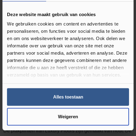
Omschrijving Plakplint Vulcaan Eiken
23128
Deze website maakt gebruik van cookies
Plakplinten gebruikt u bij de afwerking van uw klik PVC en
We gebruiken cookies om content en advertenties te
of laminaat vloer. Deze type vloeren hebben namelijk
personaliseren, om functies voor social media te bieden
en om ons websiteverkeer te analyseren. Ook delen we
werkingsruimte nodig en leg je dus niet strak tegen de muur
informatie over uw gebruik van onze site met onze
of kozijnen. Deze ruimte kun je dan ook perfect afwerken
partners voor social media, adverteren en analyse. Deze
met een plakplint in bijpassende kleur van de vloer.
Ze zijn
partners kunnen deze gegevens combineren met andere
dus onmisbaar bij een nieuwe vloer.
Naast dat het zorgt
informatie die u aan ze heeft verstrekt of die ze hebben
voor een strakke uitstraling, Luxury Floors heeft veel kleuren
verzameld op basis van uw gebruik van hun services.
houten plakplinten in het assortiment. Je vind de best
bijpassende kleur plakplint op de productpagina van alle
Alles toestaan
klik PVC en laminaat vloeren. Er zit dus altijd wat tussen dat
bij uw vloer past.
Wat zijn plakplinten?
Weigeren
De plakplinten van Luxury Floors zijn gemaakt van hout. De