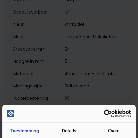
Direct leverbaar
Kleur
Antraciet
Merk
Luxury Floors Plakplinten
Breedte in mm
24
Hoogte in mm
5
Materiaal
Abachi hout - met folie
Montagewijze
Zelfklevend
Waterbestendig‎
Soort plint
Plakplint
Toestemming
Details
Over