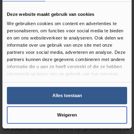
Omschrijving Plakplint Titanium Eik
23047
Deze website maakt gebruik van cookies
Plakplinten gebruikt u bij de afwerking van uw klik PVC en
We gebruiken cookies om content en advertenties te
of laminaat vloer. Deze type vloeren hebben namelijk
personaliseren, om functies voor social media te bieden
en om ons websiteverkeer te analyseren. Ook delen we
werkingsruimte nodig en leg je dus niet strak tegen de muur
informatie over uw gebruik van onze site met onze
of kozijnen. Deze ruimte kun je dan ook perfect afwerken
partners voor social media, adverteren en analyse. Deze
met een plakplint in bijpassende kleur van de vloer.
Ze zijn
partners kunnen deze gegevens combineren met andere
dus onmisbaar bij een nieuwe vloer.
Naast dat het zorgt
informatie die u aan ze heeft verstrekt of die ze hebben
voor een strakke uitstraling, Luxury Floors heeft veel kleuren
verzameld op basis van uw gebruik van hun services.
houten plakplinten in het assortiment. Je vind de best
bijpassende kleur plakplint op de productpagina van alle
Alles toestaan
klik PVC en laminaat vloeren. Er zit dus altijd wat tussen dat
bij uw vloer past.
Wat zijn plakplinten?
Weigeren
De plakplinten van Luxury Floors zijn gemaakt van hout. De