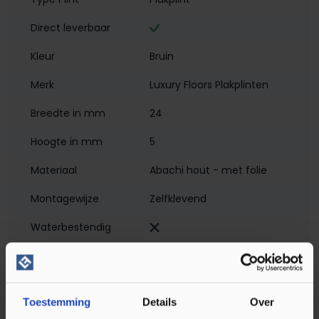
Direct leverbaar
Kleur
Bruin
Merk
Luxury Floors Plakplinten
Breedte in mm
24
Hoogte in mm
5
Materiaal
Abachi hout - met folie
Montagewijze
Zelfklevend
Waterbestendig‎
Soort plint
Plakplint
Toestemming
Details
Over