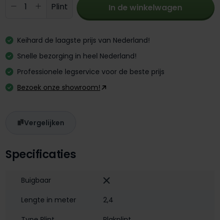
Producthoeveelheid: Voer de gewenste 
Plint
In de winkelwagen
Keihard de laagste prijs van Nederland!
Snelle bezorging in heel Nederland!
Professionele legservice voor de beste prijs
Bezoek onze showroom!
Vergelijken
Specificaties
Buigbaar
Lengte in meter
2,4
Type Plint
Plakplint