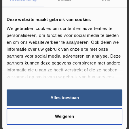
Omschrijving Plakplint Teak Grijs
Geborsteld 23063
Deze website maakt gebruik van cookies
We gebruiken cookies om content en advertenties te
Plakplinten gebruikt u bij de afwerking van uw klik PVC en
personaliseren, om functies voor social media te bieden
of laminaat vloer. Deze type vloeren hebben namelijk
en om ons websiteverkeer te analyseren. Ook delen we
werkingsruimte nodig en leg je dus niet strak tegen de muur
informatie over uw gebruik van onze site met onze
partners voor social media, adverteren en analyse. Deze
of kozijnen. Deze ruimte kun je dan ook perfect afwerken
partners kunnen deze gegevens combineren met andere
met een plakplint in bijpassende kleur van de vloer.
Ze zijn
informatie die u aan ze heeft verstrekt of die ze hebben
dus onmisbaar bij een nieuwe vloer.
Naast dat het zorgt
verzameld op basis van uw gebruik van hun services.
voor een strakke uitstraling, Luxury Floors heeft veel kleuren
houten plakplinten in het assortiment. Je vind de best
bijpassende kleur plakplint op de productpagina van alle
Alles toestaan
klik PVC en laminaat vloeren. Er zit dus altijd wat tussen dat
bij uw vloer past.
Weigeren
Wat zijn plakplinten?