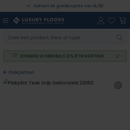
Keihard de goedkoopste van NL/BE
Ga naar de hoofdinhoud
ZONNIGE VLOERDEALS 21% BTW KORTING
Plakplinten
Afbeeldingengalerij overslaan