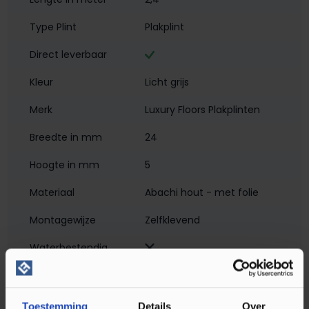
Type Plint
Plakplint
Direct leverbaar
Kleur
Licht grijs
Merk
Luxury Floors Plakplinten
Breedte in mm
24
Hoogte in mm
5
Materiaal
Abachi hout - met folie
Montagewijze
Zelfklevend
Waterbestendig‎
Soort plint
Plakplint
Toestemming
Details
Over