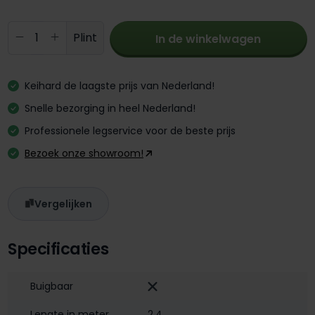
Producthoeveelheid: Voer de gewenste 
Plint
In de winkelwagen
Keihard de laagste prijs van Nederland!
Snelle bezorging in heel Nederland!
Professionele legservice voor de beste prijs
Bezoek onze showroom!
Vergelijken
Specificaties
Buigbaar
Lengte in meter
2,4