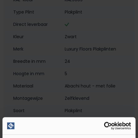
Type Plint
Plakplint
Direct leverbaar
Kleur
Zwart
Merk
Luxury Floors Plakplinten
Breedte in mm
24
Hoogte in mm
5
Materiaal
Abachi hout - met folie
Montagewijze
Zelfklevend
Soort
Plakplint
Waterbestendig‎
Soort plint
Plakplint