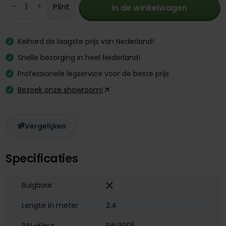
Producthoeveelheid: Voer de gewenste 
Plint
In de winkelwagen
Keihard de laagste prijs van Nederland!
Snelle bezorging in heel Nederland!
Professionele legservice voor de beste prijs
Bezoek onze showroom!
Vergelijken
Specificaties
Buigbaar
Lengte in meter
2,4
RAL-Kleur
RAL9005