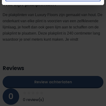
Wat zijn plakplinten?
De plakplinten van Luxury Floors zijn gemaakt van hout. De
onderkant van elke plint is voorzien van een zelfklevende
lijmlaag, je hoeft dan ook geen lijm aan te schaffen om de
plakplint te plaatsen. Deze plakplint is 240 centimeter lang
waardoor je snel meters kunt maken. Je vindt
Reviews
Review achterlaten
0
0 review(s)