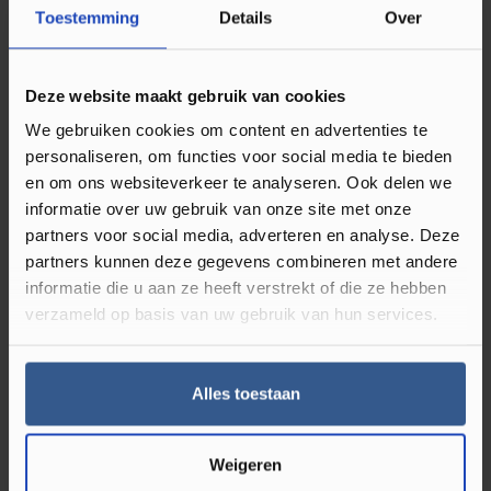
Toestemming
Details
Over
Omschrijving Plakplint RAL 9005 Zwart
Deze website maakt gebruik van cookies
23250
We gebruiken cookies om content en advertenties te
personaliseren, om functies voor social media te bieden
Plakplinten gebruikt u bij de afwerking van uw klik PVC en
en om ons websiteverkeer te analyseren. Ook delen we
of laminaat vloer. Deze type vloeren hebben namelijk
informatie over uw gebruik van onze site met onze
werkingsruimte nodig en leg je dus niet strak tegen de muur
partners voor social media, adverteren en analyse. Deze
of kozijnen. Deze ruimte kun je dan ook perfect afwerken
partners kunnen deze gegevens combineren met andere
informatie die u aan ze heeft verstrekt of die ze hebben
met een plakplint in bijpassende kleur van de vloer.
Ze zijn
verzameld op basis van uw gebruik van hun services.
dus onmisbaar bij een nieuwe vloer.
Naast dat het zorgt
voor een strakke uitstraling, Luxury Floors heeft veel kleuren
houten plakplinten in het assortiment. Je vind de best
Alles toestaan
bijpassende kleur plakplint op de productpagina van alle
klik PVC en laminaat vloeren. Er zit dus altijd wat tussen dat
Weigeren
bij uw vloer past.