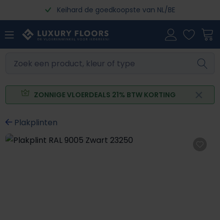
Keihard de goedkoopste van NL/BE
Ga naar de hoofdinhoud
ZONNIGE VLOERDEALS 21% BTW KORTING
Plakplinten
Afbeeldingengalerij overslaan