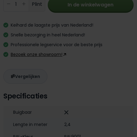
Producthoeveelheid: Voer de gewenste 
Plint
In de winkelwagen
Keihard de laagste prijs van Nederland!
Snelle bezorging in heel Nederland!
Professionele legservice voor de beste prijs
Bezoek onze showroom!
Vergelijken
Specificaties
Buigbaar
Lengte in meter
2,4
RAL-Kleur
RAL9001