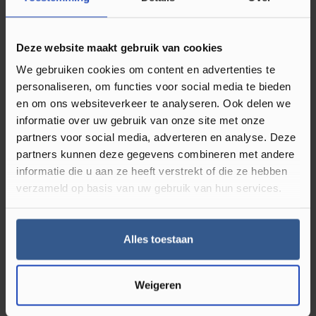
Omschrijving Plakplint RAL 9001 Wit
23249
Deze website maakt gebruik van cookies
We gebruiken cookies om content en advertenties te
Plakplinten gebruikt u bij de afwerking van uw klik PVC en
personaliseren, om functies voor social media te bieden
of laminaat vloer. Deze type vloeren hebben namelijk
en om ons websiteverkeer te analyseren. Ook delen we
werkingsruimte nodig en leg je dus niet strak tegen de muur
informatie over uw gebruik van onze site met onze
partners voor social media, adverteren en analyse. Deze
of kozijnen. Deze ruimte kun je dan ook perfect afwerken
partners kunnen deze gegevens combineren met andere
met een plakplint in bijpassende kleur van de vloer.
Ze zijn
informatie die u aan ze heeft verstrekt of die ze hebben
dus onmisbaar bij een nieuwe vloer.
Naast dat het zorgt
verzameld op basis van uw gebruik van hun services.
voor een strakke uitstraling, Luxury Floors heeft veel kleuren
houten plakplinten in het assortiment. Je vind de best
bijpassende kleur plakplint op de productpagina van alle
Alles toestaan
klik PVC en laminaat vloeren. Er zit dus altijd wat tussen dat
bij uw vloer past.
Weigeren
Wat zijn plakplinten?