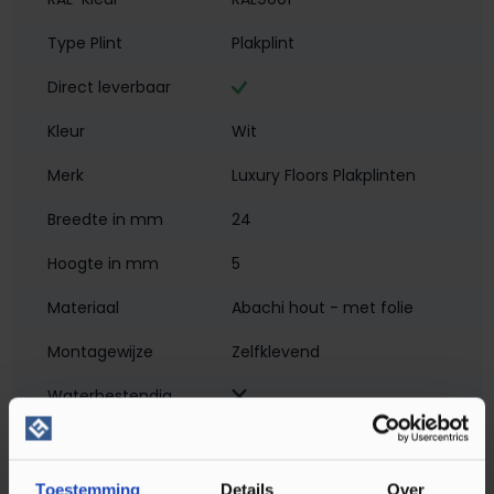
Type Plint
Plakplint
Direct leverbaar
Kleur
Wit
Merk
Luxury Floors Plakplinten
Breedte in mm
24
Hoogte in mm
5
Materiaal
Abachi hout - met folie
Montagewijze
Zelfklevend
Waterbestendig‎
Soort plint
Plakplint
Toestemming
Details
Over