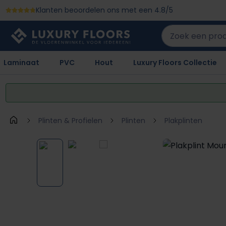
Klanten beoordelen ons met een 4.8/5
 naar de hoofdinhoud
Ga naar de zoekopdracht
Ga naar de hoofdnavigatie
Laminaat
PVC
Hout
Luxury Floors Collectie
Plinten & Profielen
Plinten
Plakplinten
Afbeeldingengalerij overslaan