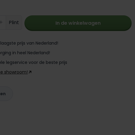
oeveelheid: Voer de gewenste hoevee
Plint
In de winkelwagen
laagste prijs van Nederland!
rging in heel Nederland!
le legservice voor de beste prijs
ze showroom!
ken