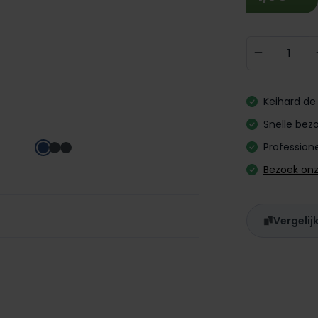
Producth
Keihard de 
Snelle bezo
Professione
Bezoek on
Vergelij