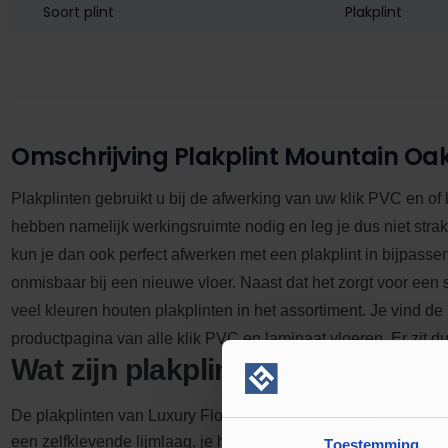
Soort plint
Plakplint
Omschrijving Plakplint Mountain Oa
Plakplinten gebruikt u bij de afwerking van uw klik PVC en of
hebben namelijk werkingsruimte nodig en leg je dus niet stra
kun je dan ook perfect afwerken met een plakplint in bijpasse
onmisbaar bij een nieuwe vloer.
Naast dat het zorgt voor een s
veel kleuren houten plakplinten in het assortiment. Je vind de
productpagina van alle klik PVC en laminaat vloeren. Er zit dus
Wat zijn plakplinten?
De plakplinten van Luxury Floors zijn gemaakt van hout. De on
een zelfklevende lijmlaag, je hoeft dan ook geen lijm aan te s
Toestemming