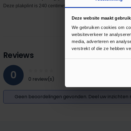
Deze plakplint is 240 centimeter lang waardoor je snel meter
Deze website maakt gebruik
We gebruiken cookies om cont
websiteverkeer te analyseren
media, adverteren en analys
verstrekt of die ze hebben v
Reviews
0
0 review(s)
Geen beoordelingen gevonden. Deel uw inzichten