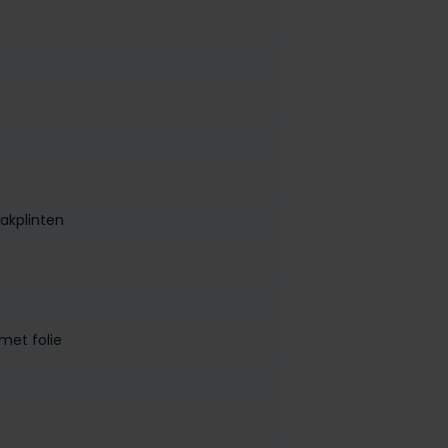
lakplinten
met folie