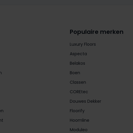
Populaire merken
Luxury Floors
Aspecta
Belakos
n
Boen
Classen
COREtec
Douwes Dekker
en
Floorify
nt
Hoomline
Moduleo