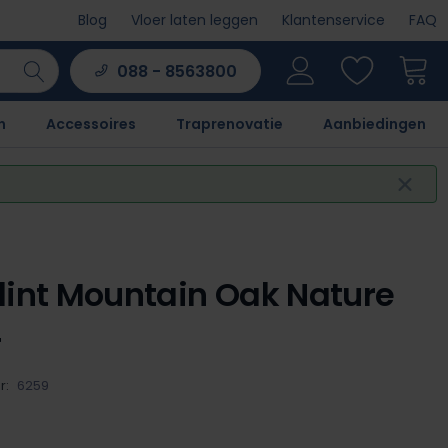
Blog
Vloer laten leggen
Klantenservice
FAQ
088 - 8563800
n
Accessoires
Traprenovatie
Aanbiedingen
lint Mountain Oak Nature
4
r:
6259