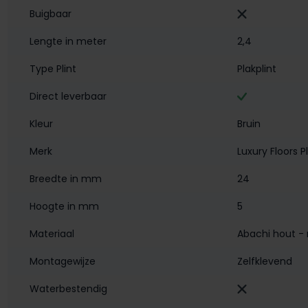
Buigbaar
Lengte in meter
2,4
Type Plint
Plakplint
Direct leverbaar
Kleur
Bruin
Merk
Luxury Floors P
Breedte in mm
24
Hoogte in mm
5
Materiaal
Abachi hout - 
Montagewijze
Zelfklevend
Waterbestendig‎