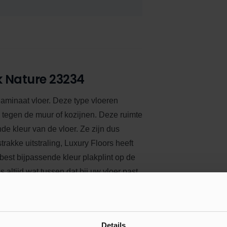
k Nature 23234
 laminaat vloer. Deze type vloeren
k tegen de muur of kozijnen. Deze ruimte
nde kleur van de vloer.
Ze zijn dus
trakke uitstraling, Luxury Floors heeft
 best bijpassende kleur plakplint op de
 altijd wat tussen dat bij uw vloer past.
derkant van elke plint is voorzien van
chaffen om de plakplint te plaatsen.
Details