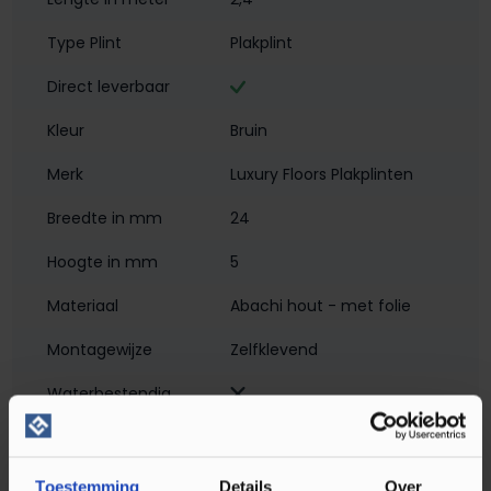
Type Plint
Plakplint
Direct leverbaar
Kleur
Bruin
Merk
Luxury Floors Plakplinten
Breedte in mm
24
Hoogte in mm
5
Materiaal
Abachi hout - met folie
Montagewijze
Zelfklevend
Waterbestendig‎
Soort plint
Plakplint
Toestemming
Details
Over