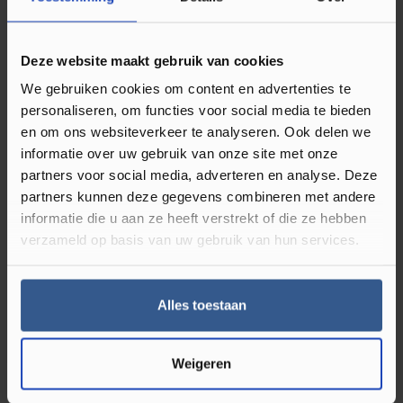
Omschrijving Plakplint Marquant Eiken
Bruin 23244
Deze website maakt gebruik van cookies
We gebruiken cookies om content en advertenties te
Plakplinten gebruikt u bij de afwerking van uw klik PVC en
personaliseren, om functies voor social media te bieden
of laminaat vloer. Deze type vloeren hebben namelijk
en om ons websiteverkeer te analyseren. Ook delen we
werkingsruimte nodig en leg je dus niet strak tegen de muur
informatie over uw gebruik van onze site met onze
partners voor social media, adverteren en analyse. Deze
of kozijnen. Deze ruimte kun je dan ook perfect afwerken
partners kunnen deze gegevens combineren met andere
met een plakplint in bijpassende kleur van de vloer.
Ze zijn
informatie die u aan ze heeft verstrekt of die ze hebben
dus onmisbaar bij een nieuwe vloer.
Naast dat het zorgt
verzameld op basis van uw gebruik van hun services.
voor een strakke uitstraling, Luxury Floors heeft veel kleuren
houten plakplinten in het assortiment. Je vind de best
bijpassende kleur plakplint op de productpagina van alle
Alles toestaan
klik PVC en laminaat vloeren. Er zit dus altijd wat tussen dat
bij uw vloer past.
Weigeren
Wat zijn plakplinten?