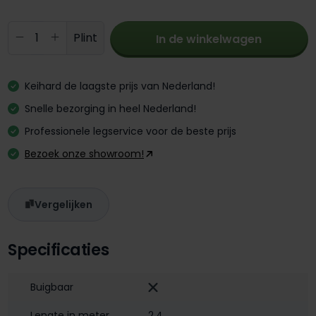
Producthoeveelheid: Voer de gewenste 
Plint
In de winkelwagen
Keihard de laagste prijs van Nederland!
Snelle bezorging in heel Nederland!
Professionele legservice voor de beste prijs
Bezoek onze showroom!
Vergelijken
Specificaties
Buigbaar
Lengte in meter
2,4