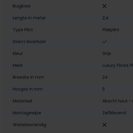
Buigbaar
Lengte in meter
2,4
Type Plint
Plakplint
Direct leverbaar
Kleur
Grijs
Merk
Luxury Floors P
Breedte in mm
24
Hoogte in mm
5
Materiaal
Abachi hout - 
Montagewijze
Zelfklevend
Waterbestendig‎