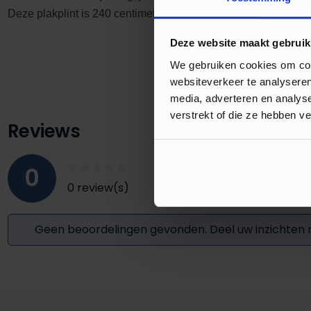
Deze plakplint is 240 centimeter lang waardoor je snel meter
Deze website maakt gebruik
We gebruiken cookies om cont
websiteverkeer te analyseren
media, adverteren en analys
verstrekt of die ze hebben v
Reviews
0
0 review(s)
Geen beoordelingen gevonden. Deel uw inzichten