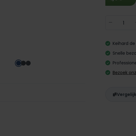
Producth
Keihard de 
Snelle bezo
Professione
Bezoek on
Vergelij