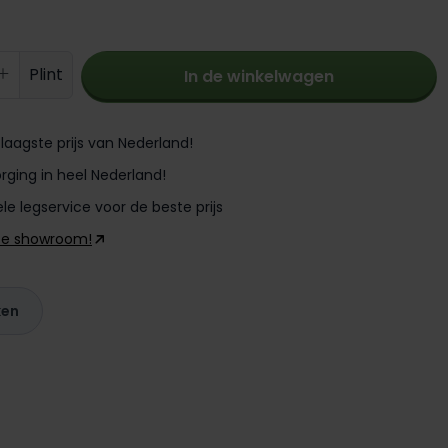
oeveelheid: Voer de gewenste hoevee
Plint
In de winkelwagen
laagste prijs van Nederland!
rging in heel Nederland!
le legservice voor de beste prijs
ze showroom!
ken