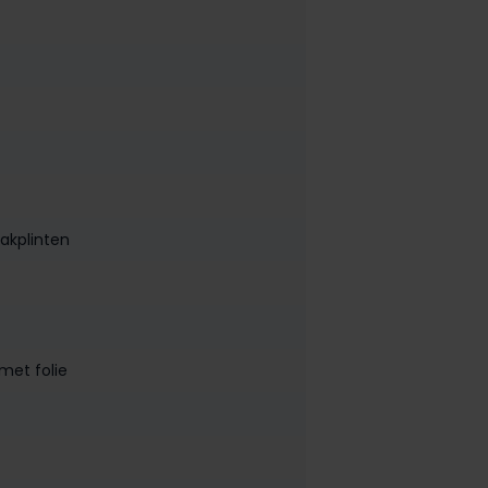
lakplinten
met folie