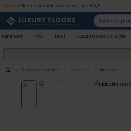
Klanten beoordelen ons met een 4.8/5
 naar de hoofdinhoud
Ga naar de zoekopdracht
Ga naar de hoofdnavigatie
Laminaat
PVC
Hout
Luxury Floors Collectie
Plinten & Profielen
Plinten
Plakplinten
Afbeeldingengalerij overslaan