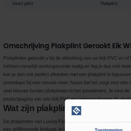
Soort plint
Plakplint
Omschrijving Plakplint Gerookt Eik Wi
Plakplinten gebruikt u bij de afwerking van uw klik PVC en of
hebben namelijk werkingsruimte nodig en leg je dus niet stra
kun je dan ook perfect afwerken met een plakplint in bijpasse
onmisbaar bij een nieuwe vloer.
Naast dat het zorgt voor een s
veel kleuren houten plakplinten in het assortiment. Je vind de
productpagina van alle klik PVC en laminaat vloeren. Er zit dus
Wat zijn plakplinten?
De plakplinten van Luxury Floors zijn gemaakt van hout. De on
een zelfklevende lijmlaag, je hoeft dan ook geen lijm aan te s
Toestemming