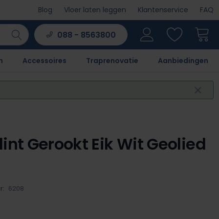
Blog
Vloer laten leggen
Klantenservice
FAQ
088 - 8563800
n
Accessoires
Traprenovatie
Aanbiedingen
lint Gerookt Eik Wit Geolied
r:
6208