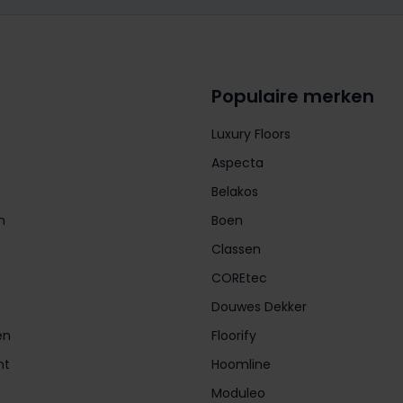
Populaire merken
Luxury Floors
Aspecta
Belakos
n
Boen
Classen
COREtec
Douwes Dekker
en
Floorify
nt
Hoomline
Moduleo