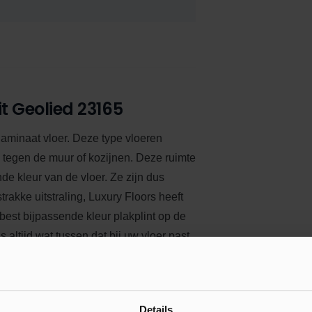
t Geolied 23165
 laminaat vloer. Deze type vloeren
k tegen de muur of kozijnen. Deze ruimte
nde kleur van de vloer.
Ze zijn dus
trakke uitstraling, Luxury Floors heeft
 best bijpassende kleur plakplint op de
 altijd wat tussen dat bij uw vloer past.
derkant van elke plint is voorzien van
chaffen om de plakplint te plaatsen.
Details