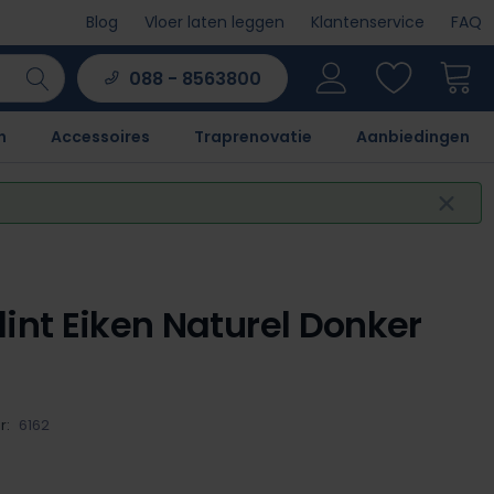
Blog
Vloer laten leggen
Klantenservice
FAQ
088 - 8563800
n
Accessoires
Traprenovatie
Aanbiedingen
lint Eiken Naturel Donker
r:
6162