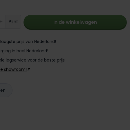
oeveelheid: Voer de gewenste hoevee
Plint
In de winkelwagen
laagste prijs van Nederland!
rging in heel Nederland!
le legservice voor de beste prijs
ze showroom!
ken