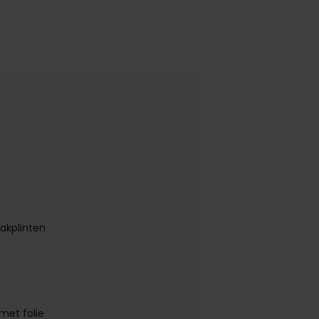
lakplinten
met folie