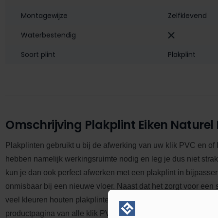
Montagewijze
Zelfklevend
Waterbestendig‎
Soort plint
Plakplint
Omschrijving Plakplint Eiken Naturel
Plakplinten gebruikt u bij de afwerking van uw klik PVC en of
hebben namelijk werkingsruimte nodig en leg je dus niet stra
kun je dan ook perfect afwerken met een plakplint in bijpasse
onmisbaar bij een nieuwe vloer.
Naast dat het zorgt voor een s
veel kleuren houten plakplinten in het assortiment. Je vind de
productpagina van alle klik PVC en laminaat vloeren. Er zit dus