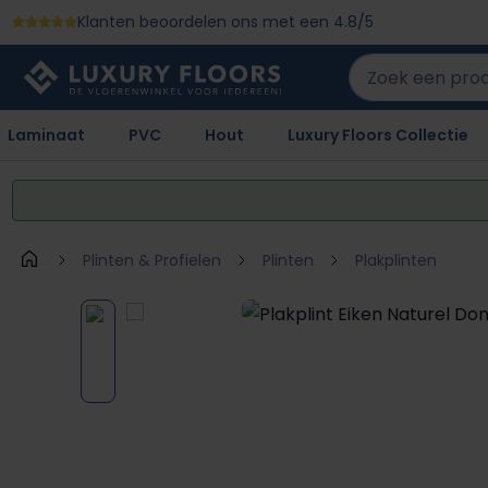
Klanten beoordelen ons met een 4.8/5
 naar de hoofdinhoud
Ga naar de zoekopdracht
Ga naar de hoofdnavigatie
Laminaat
PVC
Hout
Luxury Floors Collectie
Plinten & Profielen
Plinten
Plakplinten
Afbeeldingengalerij overslaan