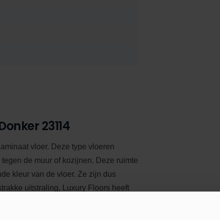
 Donker 23114
 laminaat vloer. Deze type vloeren
k tegen de muur of kozijnen. Deze ruimte
nde kleur van de vloer.
Ze zijn dus
trakke uitstraling, Luxury Floors heeft
 best bijpassende kleur plakplint op de
 altijd wat tussen dat bij uw vloer past.