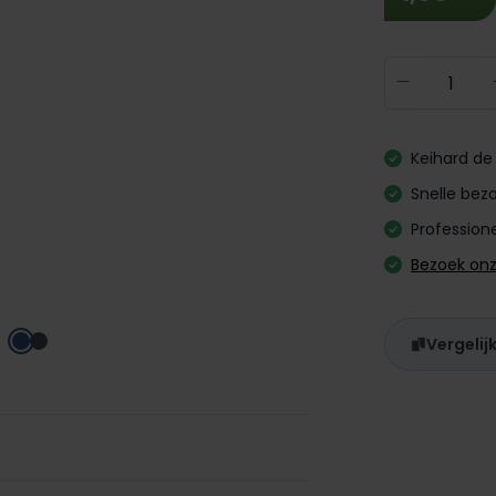
Producth
Keihard de 
Snelle bezo
Professione
Bezoek on
Vergelij