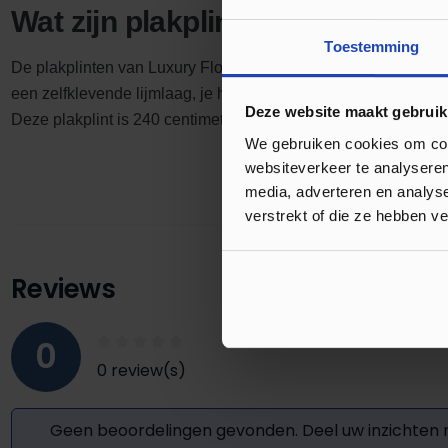
Wat zijn plakplinten?
Toestemming
De plakplinten van Luxury Floors zijn gemaakt van hout. De on
een zelfklevende lijmlaag, je hoeft dan ook geen lijm aan te s
Deze website maakt gebruik
Deze plakplint is 240 centimeter lang waardoor je snel meter
We gebruiken cookies om cont
websiteverkeer te analyseren
media, adverteren en analys
verstrekt of die ze hebben v
Reviews
0
0 review(s)
Geen beoordelingen gevonden. Deel uw inzichten