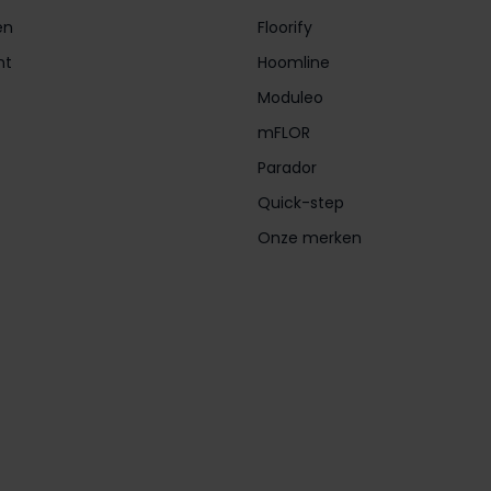
en
Floorify
nt
Hoomline
Moduleo
mFLOR
Parador
Quick-step
Onze merken