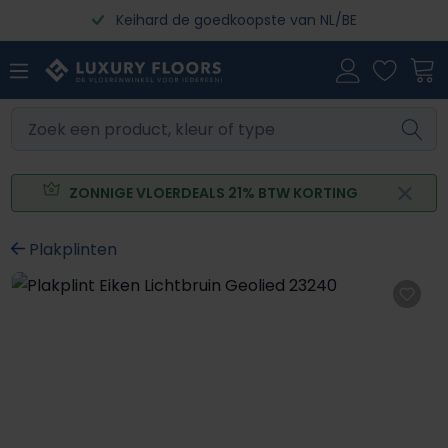
Keihard de goedkoopste van NL/BE
Ga naar de hoofdinhoud
ZONNIGE VLOERDEALS 21% BTW KORTING
Plakplinten
Afbeeldingengalerij overslaan