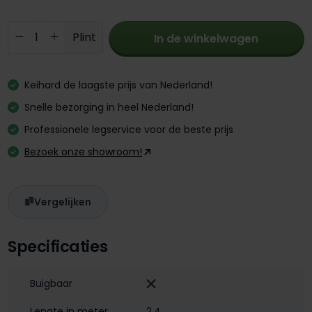
Producthoeveelheid: Voer de gewenste 
Plint
In de winkelwagen
Keihard de laagste prijs van Nederland!
Snelle bezorging in heel Nederland!
Professionele legservice voor de beste prijs
Bezoek onze showroom!
Vergelijken
Specificaties
Buigbaar
Lengte in meter
2,4