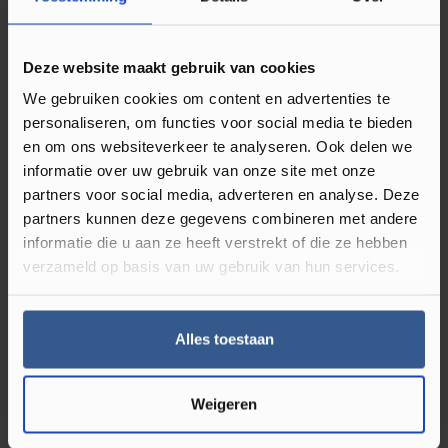
Omschrijving Plakplint Eiken Lichtbruin
Geolied 23240
Deze website maakt gebruik van cookies
We gebruiken cookies om content en advertenties te
Plakplinten gebruikt u bij de afwerking van uw klik PVC en
personaliseren, om functies voor social media te bieden
of laminaat vloer. Deze type vloeren hebben namelijk
en om ons websiteverkeer te analyseren. Ook delen we
werkingsruimte nodig en leg je dus niet strak tegen de muur
informatie over uw gebruik van onze site met onze
partners voor social media, adverteren en analyse. Deze
of kozijnen. Deze ruimte kun je dan ook perfect afwerken
partners kunnen deze gegevens combineren met andere
met een plakplint in bijpassende kleur van de vloer.
Ze zijn
informatie die u aan ze heeft verstrekt of die ze hebben
dus onmisbaar bij een nieuwe vloer.
Naast dat het zorgt
verzameld op basis van uw gebruik van hun services.
voor een strakke uitstraling, Luxury Floors heeft veel kleuren
houten plakplinten in het assortiment. Je vind de best
bijpassende kleur plakplint op de productpagina van alle
Alles toestaan
klik PVC en laminaat vloeren. Er zit dus altijd wat tussen dat
bij uw vloer past.
Weigeren
Wat zijn plakplinten?