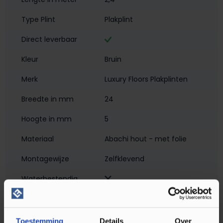
Type Plint
Plakplint
Direct leverbaar
Kleur
Bruin
Merk
Luxury Floors Plakplinten
Breedte in mm
24
Hoogte in mm
5
Materiaal
Abachi hout - met folie
Montagewijze
Zelfklevend
Waterbestendig‎
Soort plint
Plakplint
Toestemming
Details
Over