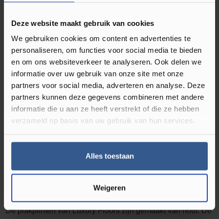
Omschrijving Plakplint Eiken Beige Wit
23243
Deze website maakt gebruik van cookies
Plakplinten gebruikt u bij de afwerking van uw klik PVC en
We gebruiken cookies om content en advertenties te
of laminaat vloer. Deze type vloeren hebben namelijk
personaliseren, om functies voor social media te bieden
en om ons websiteverkeer te analyseren. Ook delen we
werkingsruimte nodig en leg je dus niet strak tegen de muur
informatie over uw gebruik van onze site met onze
of kozijnen. Deze ruimte kun je dan ook perfect afwerken
partners voor social media, adverteren en analyse. Deze
met een plakplint in bijpassende kleur van de vloer.
Ze zijn
partners kunnen deze gegevens combineren met andere
dus onmisbaar bij een nieuwe vloer.
Naast dat het zorgt
informatie die u aan ze heeft verstrekt of die ze hebben
voor een strakke uitstraling, Luxury Floors heeft veel kleuren
verzameld op basis van uw gebruik van hun services.
houten plakplinten in het assortiment. Je vind de best
bijpassende kleur plakplint op de productpagina van alle
Alles toestaan
klik PVC en laminaat vloeren. Er zit dus altijd wat tussen dat
bij uw vloer past.
Wat zijn plakplinten?
Weigeren
De plakplinten van Luxury Floors zijn gemaakt van hout. De