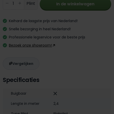
Producthoeveelheid: Voer de gewenste 
Plint
In de winkelwagen
Keihard de laagste prijs van Nederland!
Snelle bezorging in heel Nederland!
Professionele legservice voor de beste prijs
Bezoek onze showroom!
Vergelijken
Specificaties
Buigbaar
Lengte in meter
2,4
Type Plint
Plakplint