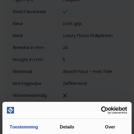
Direct leverbaar
Kleur
Licht grijs
Merk
Luxury Floors Plakplinten
Breedte in mm
24
Hoogte in mm
5
Materiaal
Abachi hout - met folie
Montagewijze
Zelfklevend
Waterbestendig‎
Soort plint
Plakplint
Toestemming
Details
Over