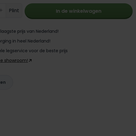
oeveelheid: Voer de gewenste hoevee
Plint
In de winkelwagen
laagste prijs van Nederland!
rging in heel Nederland!
le legservice voor de beste prijs
ze showroom!
ken