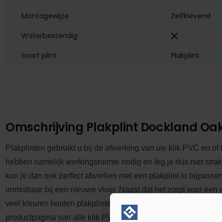
Montagewijze
Zelfklevend
Waterbestendig‎
Soort plint
Plakplint
Omschrijving Plakplint Dockland Oak
Plakplinten gebruikt u bij de afwerking van uw klik PVC en of
hebben namelijk werkingsruimte nodig en leg je dus niet stra
kun je dan ook perfect afwerken met een plakplint in bijpasse
onmisbaar bij een nieuwe vloer.
Naast dat het zorgt voor een s
veel kleuren houten plakplinten in het assortiment. Je vind de
productpagina van alle klik PVC en laminaat vloeren. Er zit dus