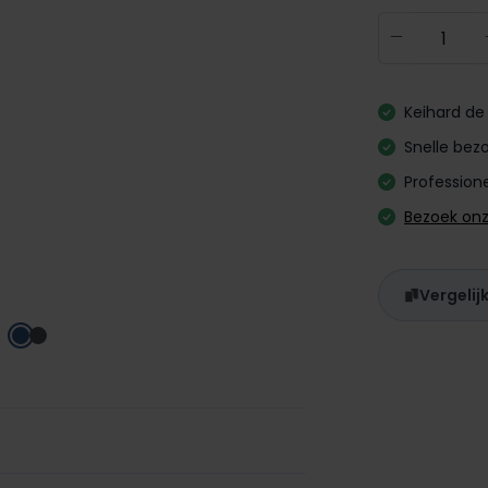
Producth
Keihard de 
Snelle bezo
Professione
Bezoek on
Vergelij