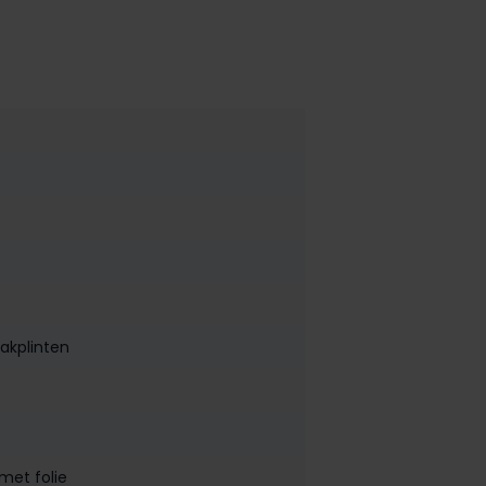
lakplinten
met folie