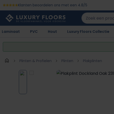
Klanten beoordelen ons met een 4.8/5
 naar de hoofdinhoud
Ga naar de zoekopdracht
Ga naar de hoofdnavigatie
Laminaat
PVC
Hout
Luxury Floors Collectie
Plinten & Profielen
Plinten
Plakplinten
Afbeeldingengalerij overslaan