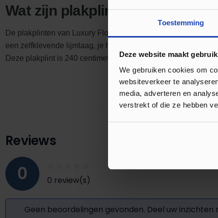
Wat zijn plakplinten?
Toestemming
De plakplinten van Luxury Floors zijn gemaakt van hout. De on
een zelfklevende lijmlaag, je hoeft dan ook geen lijm aan te s
Deze website maakt gebruik
Deze plakplint is 240 centimeter lang waardoor je snel meter
We gebruiken cookies om cont
websiteverkeer te analyseren
media, adverteren en analys
verstrekt of die ze hebben v
Reviews
0
0 review(s)
Geen beoordelingen gevonden. Deel uw inzichten