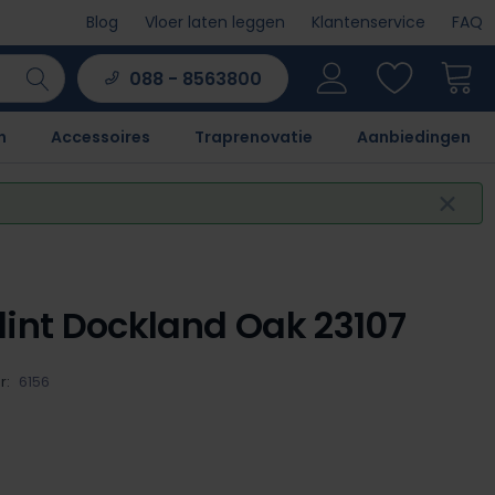
Blog
Vloer laten leggen
Klantenservice
FAQ
088 - 8563800
n
Accessoires
Traprenovatie
Aanbiedingen
lint Dockland Oak 23107
r:
6156