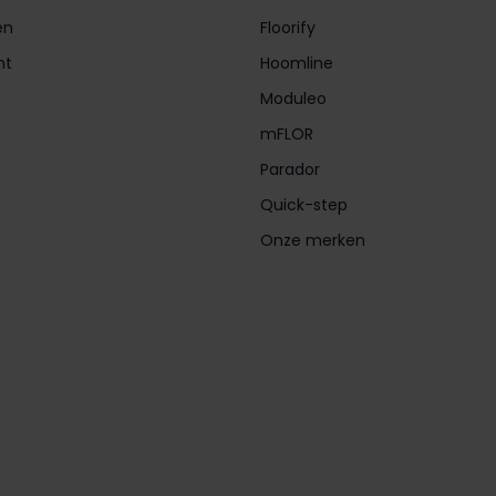
en
Floorify
nt
Hoomline
Moduleo
mFLOR
Parador
Quick-step
Onze merken