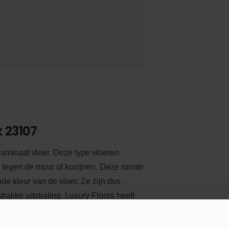
 23107
 laminaat vloer. Deze type vloeren
k tegen de muur of kozijnen. Deze ruimte
nde kleur van de vloer.
Ze zijn dus
trakke uitstraling, Luxury Floors heeft
 best bijpassende kleur plakplint op de
 altijd wat tussen dat bij uw vloer past.