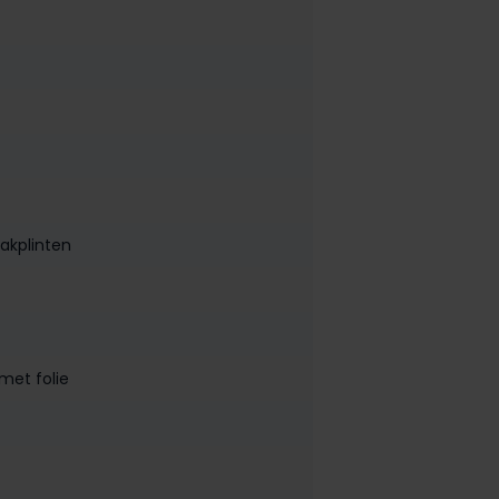
lakplinten
met folie