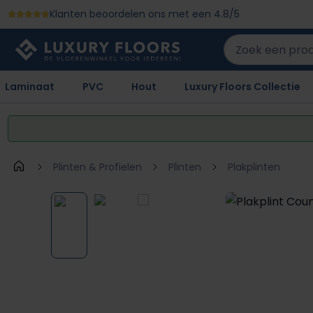
Klanten beoordelen ons met een 4.8/5
 naar de hoofdinhoud
Ga naar de zoekopdracht
Ga naar de hoofdnavigatie
Laminaat
PVC
Hout
Luxury Floors Collectie
Plinten & Profielen
Plinten
Plakplinten
Afbeeldingengalerij overslaan