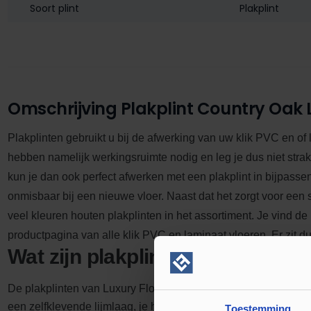
Soort plint
Plakplint
Omschrijving Plakplint Country Oak 
Plakplinten gebruikt u bij de afwerking van uw klik PVC en of
hebben namelijk werkingsruimte nodig en leg je dus niet stra
kun je dan ook perfect afwerken met een plakplint in bijpasse
onmisbaar bij een nieuwe vloer.
Naast dat het zorgt voor een s
veel kleuren houten plakplinten in het assortiment. Je vind de
productpagina van alle klik PVC en laminaat vloeren. Er zit dus
Wat zijn plakplinten?
De plakplinten van Luxury Floors zijn gemaakt van hout. De on
een zelfklevende lijmlaag, je hoeft dan ook geen lijm aan te s
Toestemming