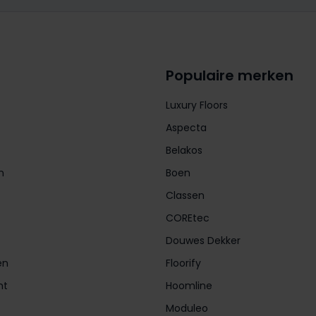
Populaire merken
Luxury Floors
Aspecta
Belakos
n
Boen
Classen
COREtec
Douwes Dekker
en
Floorify
nt
Hoomline
Moduleo