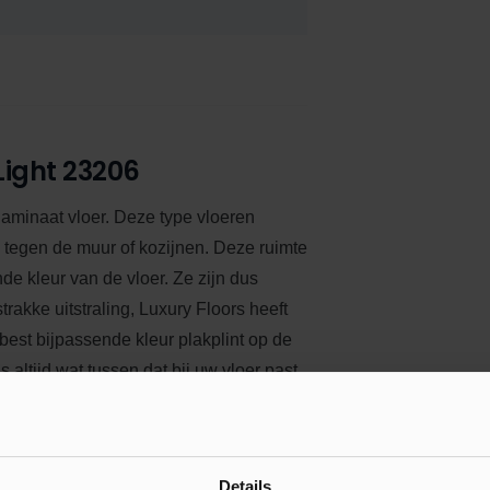
Light 23206
 laminaat vloer. Deze type vloeren
k tegen de muur of kozijnen. Deze ruimte
nde kleur van de vloer.
Ze zijn dus
trakke uitstraling, Luxury Floors heeft
 best bijpassende kleur plakplint op de
 altijd wat tussen dat bij uw vloer past.
derkant van elke plint is voorzien van
chaffen om de plakplint te plaatsen.
Details