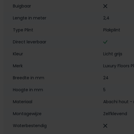
Buigbaar
Lengte in meter
2,4
Type Plint
Plakplint
Direct leverbaar
Kleur
Licht grijs
Merk
Luxury Floors P
Breedte in mm
24
Hoogte in mm
5
Materiaal
Abachi hout - 
Montagewijze
Zelfklevend
Waterbestendig‎