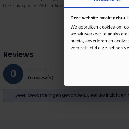
Deze plakplint is 240 centimeter lang waardoor je snel meter
Deze website maakt gebruik
We gebruiken cookies om cont
websiteverkeer te analyseren
media, adverteren en analys
verstrekt of die ze hebben v
Reviews
0
0 review(s)
Geen beoordelingen gevonden. Deel uw inzichten