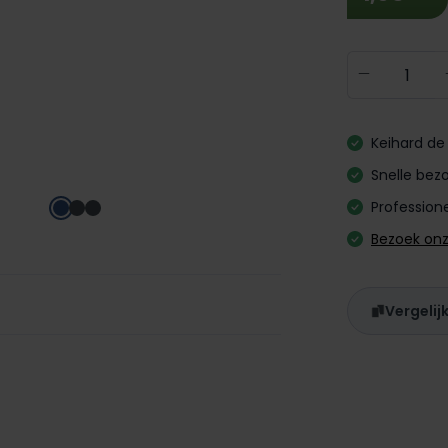
Producth
Keihard de 
Snelle bezo
Professione
Bezoek on
Vergelij