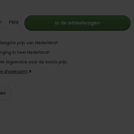
oeveelheid: Voer de gewenste hoevee
Plint
In de winkelwagen
laagste prijs van Nederland!
rging in heel Nederland!
le legservice voor de beste prijs
ze showroom!
ken