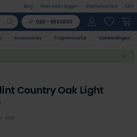
Blog
Vloer laten leggen
Klantenservice
FAQ
088 - 8563800
n
Accessoires
Traprenovatie
Aanbiedingen
lint Country Oak Light
6
r:
6238