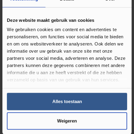
Omschrijving Plakplint Country Oak
Brown 23204
Deze website maakt gebruik van cookies
We gebruiken cookies om content en advertenties te
Plakplinten gebruikt u bij de afwerking van uw klik PVC en
personaliseren, om functies voor social media te bieden
of laminaat vloer. Deze type vloeren hebben namelijk
en om ons websiteverkeer te analyseren. Ook delen we
werkingsruimte nodig en leg je dus niet strak tegen de muur
informatie over uw gebruik van onze site met onze
partners voor social media, adverteren en analyse. Deze
of kozijnen. Deze ruimte kun je dan ook perfect afwerken
partners kunnen deze gegevens combineren met andere
met een plakplint in bijpassende kleur van de vloer.
Ze zijn
informatie die u aan ze heeft verstrekt of die ze hebben
dus onmisbaar bij een nieuwe vloer.
Naast dat het zorgt
verzameld op basis van uw gebruik van hun services.
voor een strakke uitstraling, Luxury Floors heeft veel kleuren
houten plakplinten in het assortiment. Je vind de best
bijpassende kleur plakplint op de productpagina van alle
Alles toestaan
klik PVC en laminaat vloeren. Er zit dus altijd wat tussen dat
bij uw vloer past.
Weigeren
Wat zijn plakplinten?