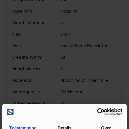
Type Plint
Plakplint
Direct leverbaar
Kleur
Bruin
Merk
Luxury Floors Plakplinten
Breedte in mm
24
Hoogte in mm
5
Materiaal
Abachi hout - met folie
Montagewijze
Zelfklevend
Waterbestendig‎
Soort plint
Plakplint
Toestemming
Details
Over