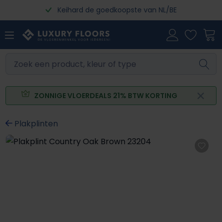
Keihard de goedkoopste van NL/BE
Ga naar de hoofdinhoud
ZONNIGE VLOERDEALS 21% BTW KORTING
Plakplinten
Afbeeldingengalerij overslaan