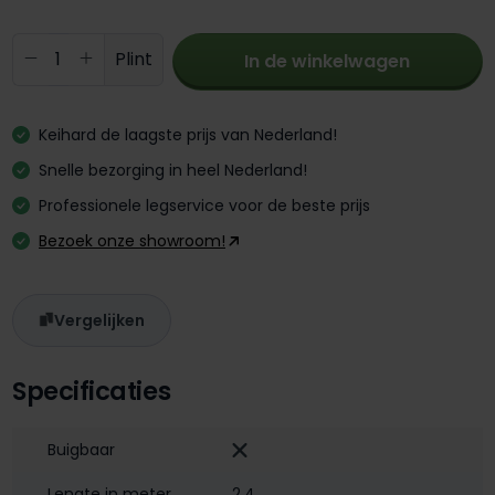
Producthoeveelheid: Voer de gewenste 
Plint
In de winkelwagen
Keihard de laagste prijs van Nederland!
Snelle bezorging in heel Nederland!
Professionele legservice voor de beste prijs
Bezoek onze showroom!
Vergelijken
Specificaties
Buigbaar
Lengte in meter
2,4