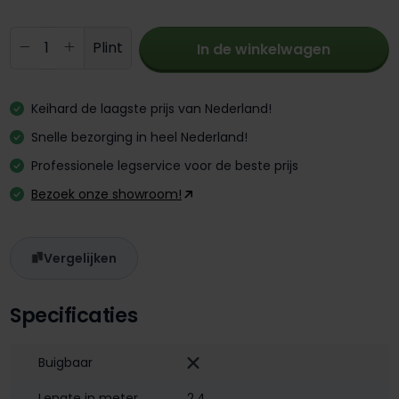
Producthoeveelheid: Voer de gewenste 
Plint
In de winkelwagen
Keihard de laagste prijs van Nederland!
Snelle bezorging in heel Nederland!
Professionele legservice voor de beste prijs
Bezoek onze showroom!
Vergelijken
Specificaties
Buigbaar
Lengte in meter
2,4