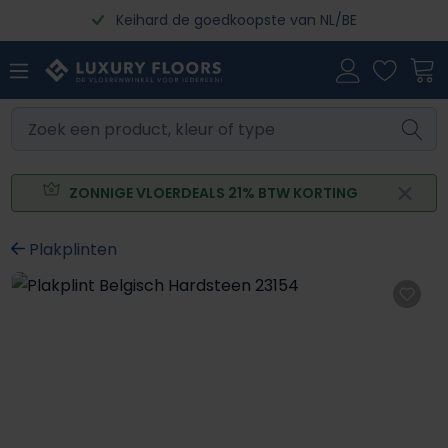
Keihard de goedkoopste van NL/BE
Ga naar de hoofdinhoud
ZONNIGE VLOERDEALS 21% BTW KORTING
Plakplinten
Afbeeldingengalerij overslaan