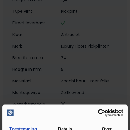
Type Plint
Plakplint
Direct leverbaar
Kleur
Antraciet
Merk
Luxury Floors Plakplinten
Breedte in mm
24
Hoogte in mm
5
Materiaal
Abachi hout - met folie
Montagewijze
Zelfklevend
Waterbestendig‎
Soort plint
Plakplint
Toestemming
Details
Over