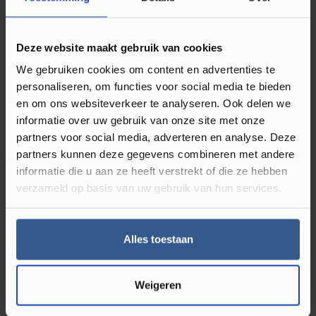
Omschrijving Plakplint Belgisch
Hardsteen 23154
Deze website maakt gebruik van cookies
We gebruiken cookies om content en advertenties te
Plakplinten gebruikt u bij de afwerking van uw klik PVC en
personaliseren, om functies voor social media te bieden
of laminaat vloer. Deze type vloeren hebben namelijk
en om ons websiteverkeer te analyseren. Ook delen we
werkingsruimte nodig en leg je dus niet strak tegen de muur
informatie over uw gebruik van onze site met onze
partners voor social media, adverteren en analyse. Deze
of kozijnen. Deze ruimte kun je dan ook perfect afwerken
partners kunnen deze gegevens combineren met andere
met een plakplint in bijpassende kleur van de vloer.
Ze zijn
informatie die u aan ze heeft verstrekt of die ze hebben
dus onmisbaar bij een nieuwe vloer.
Naast dat het zorgt
verzameld op basis van uw gebruik van hun services.
voor een strakke uitstraling, Luxury Floors heeft veel kleuren
houten plakplinten in het assortiment. Je vind de best
bijpassende kleur plakplint op de productpagina van alle
Alles toestaan
klik PVC en laminaat vloeren. Er zit dus altijd wat tussen dat
bij uw vloer past.
Weigeren
Wat zijn plakplinten?