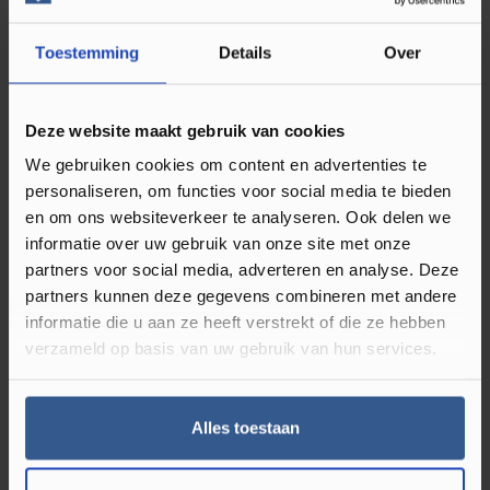
Toestemming
Details
Over
Omschrijving Moduleo Roots Meteora
46967M
Deze website maakt gebruik van cookies
Op zoek naar iets bijzonders voor uw interieur? De Moduleo
We gebruiken cookies om content en advertenties te
Roots Tegel PVC-vloer biedt luxe en stijl met een natuurlijke
personaliseren, om functies voor social media te bieden
en om ons websiteverkeer te analyseren. Ook delen we
uitstraling die elke ruimte karakter geeft.
informatie over uw gebruik van onze site met onze
partners voor social media, adverteren en analyse. Deze
Voordelen van de Moduleo Roots
partners kunnen deze gegevens combineren met andere
Tegel
informatie die u aan ze heeft verstrekt of die ze hebben
verzameld op basis van uw gebruik van hun services.
Vandaag de dag zijn er tientallen verschillende PVC vloeren
verkrijgbaar. Hierbij kunt u bijvoorbeeld denken aan diverse
Alles toestaan
merken, patronen en kleuren.Het is dus niet zo gek dat u
inmiddels door de bomen het bos niet meer ziet. Om u te
helpen bij het uitzoeken van de perfecte vloer zijn hieronder