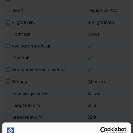
Soort
Tegel Plak PVC
V-groeven
4 V-groeven
Formaat
Groot
Voelbare structuur
Matlook
Vloerverwarming geschikt
Slijtlaag
0,55mm
Fabrieksgarantie
10 jaar
Lengte in cm
65,9
Breedte in cm
32,9
Dikte in mm
2,5