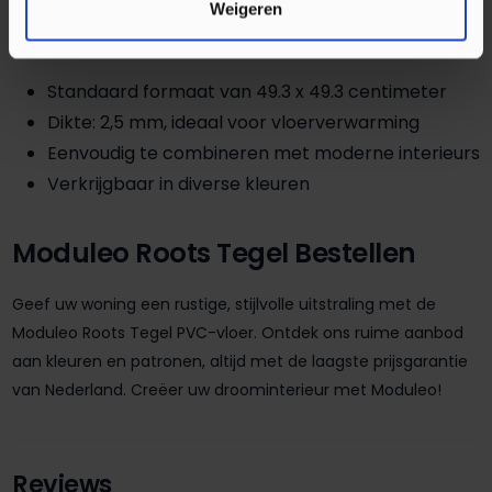
Weigeren
alle voordelen van de chique Moduleo collectie te vinden:
Standaard formaat van 49.3 x 49.3 centimeter
Dikte: 2,5 mm, ideaal voor vloerverwarming
Eenvoudig te combineren met moderne interieurs
Verkrijgbaar in diverse kleuren
Moduleo Roots Tegel Bestellen
Geef uw woning een rustige, stijlvolle uitstraling met de
Moduleo Roots Tegel PVC-vloer. Ontdek ons ruime aanbod
aan kleuren en patronen, altijd met de laagste prijsgarantie
van Nederland. Creëer uw droominterieur met Moduleo!
Reviews