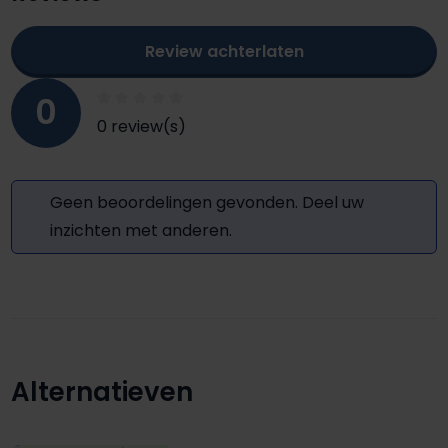
Review achterlaten
0
0 review(s)
Geen beoordelingen gevonden. Deel uw
inzichten met anderen.
Alternatieven
Productgalerij overslaan