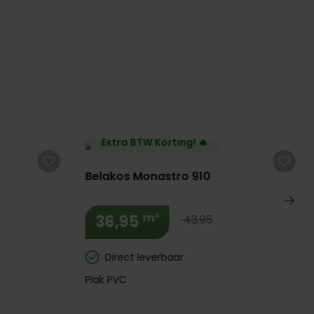
Extra BTW Korting! 🔥
Belakos Monastro 910
m²
36,95
43,95
Direct leverbaar
Plak PVC