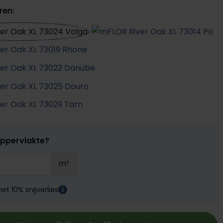
ren:
oppervlakte?
m²
t 10% snijverlies
i