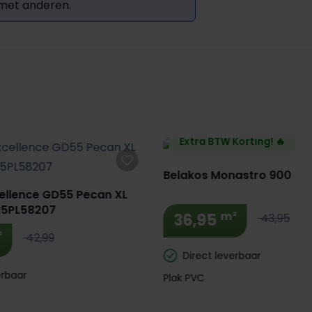
 met anderen.
Extra BTW Korting! 🔥
Belakos Monastro 900
ellence GD55 Pecan XL
25PL58207
m²
36,95
43,95
²
42,99
Direct leverbaar
erbaar
Plak PVC