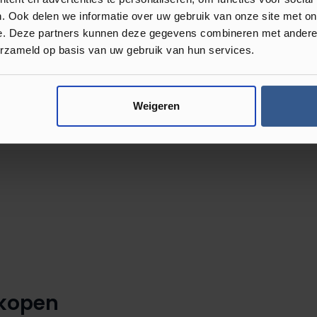
en verkrijgbaar. Hierbij kunt u
. Ook delen we informatie over uw gebruik van onze site met on
uren. Het is dus niet zo gek dat u
e. Deze partners kunnen deze gegevens combineren met andere i
e helpen bij het uitzoeken van de
erzameld op basis van uw gebruik van hun services.
delijke mFLOR Authentic Plank
Weigeren
 kopen