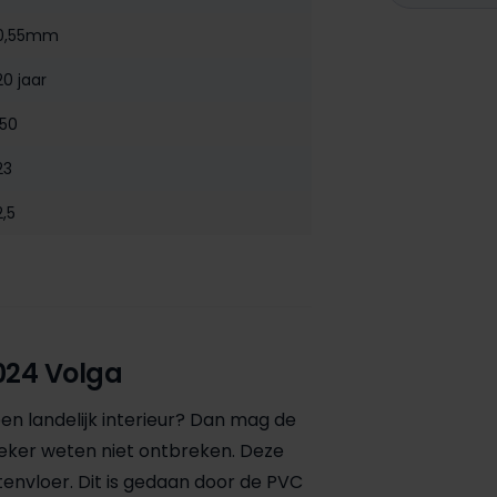
0,55mm
20 jaar
150
23
2,5
024 Volga
n landelijk interieur? Dan mag de
zeker weten niet ontbreken. Deze
tenvloer. Dit is gedaan door de PVC