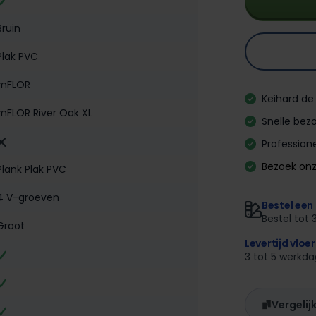
Bruin
Plak PVC
mFLOR
Keihard de 
mFLOR River Oak XL
Snelle bezo
Professione
Bezoek on
Plank Plak PVC
4 V-groeven
Bestel een 
Bestel tot 
Groot
Levertijd vloe
3 tot 5 werkd
Vergelij