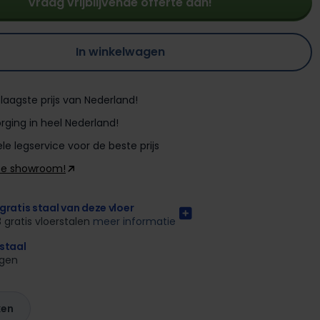
Vraag vrijblijvende offerte aan!
In winkelwagen
laagste prijs van Nederland!
rging in heel Nederland!
le legservice voor de beste prijs
ze showroom!
gratis staal van deze vloer
3 gratis vloerstalen
meer informatie
rstaal
agen
ken