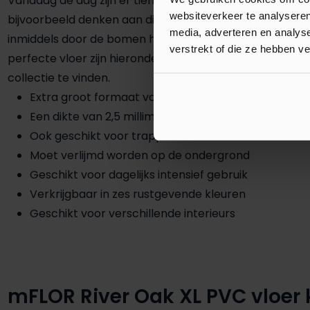
Vandaag de dag zijn er tientallen verschillende PVC vloer
websiteverkeer te analyseren
bijvoorbeeld denken aan diverse merken, patronen en kle
media, adverteren en analys
inmiddels door de bomen het bos niet meer ziet. Om u t
verstrekt of die ze hebben v
perfecte vloer zijn hieronder alle voordelen van de lan
collectie te vinden.
Extra groot formaat van 150 x 23 centimeter
Een dikte van 2,5 millimeter
Ook geschikt voor trappen en wanden
Moet verlijmd worden op de ondergrond
Geschikt voor dagelijks intensief gebruik
Verkrijgbaar in zes rustgevende kleuren
Geschikt voor verschillende interieurs
mFLOR River Oak XL PVC vloer