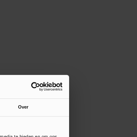
Over
 media te bieden en om ons