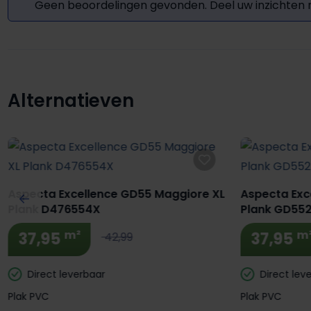
Geen beoordelingen gevonden. Deel uw inzichten
Alternatieven
Productgalerij overslaan
Aspecta Excellence GD55 Maggiore XL
Aspecta Exc
Plank D476554X
Plank GD55
m²
m
37,95
37,95
42,99
Direct leverbaar
Direct lev
Plak PVC
Plak PVC