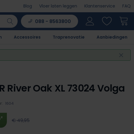
Blog
Vloer laten leggen
Klantenservice
FAQ
088 - 8563800
n
Accessoires
Traprenovatie
Aanbiedingen
 River Oak XL 73024 Volga
r:
1604
²
€ 49,95