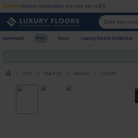
Klanten beoordelen ons met een 4.8/5
 naar de hoofdinhoud
Ga naar de zoekopdracht
Ga naar de hoofdnavigatie
Laminaat
PVC
Hout
Luxury Floors Collectie
PVC
Plak PVC
Merken
mFLOR
Afbeeldingengalerij overslaan