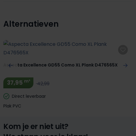
Alternatieven
Productgalerij overslaan
Aspecta Excellence GD55 Como XL Plank D476565X
m²
37,95
42,99
Direct leverbaar
Plak PVC
Kom je er niet uit?