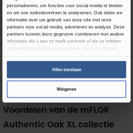
kunt u denken aan Scandinavisch, landelijk of
personaliseren, om functies voor social media te bieden
minimalistisch. Met de PVC vloer kunt u dus alle
en om ons websiteverkeer te analyseren. Ook delen we
kanten op. Bovendien heeft de vloer als grootste
informatie over uw gebruik van onze site met onze
voordeel dat het bijna onderhoud vrij is. Zo moet je
partners voor social media, adverteren en analyse. Deze
een houtenvloer vaak een paar keer per jaar volledig
partners kunnen deze gegevens combineren met andere
informatie die u aan ze heeft verstrekt of die ze hebben
in de olie zetten. Bij de mFLOR PVC vloer Authentic
verzameld op basis van uw gebruik van hun services.
Oak XL 56314 in de kleur Piedmont hoeft dit niet. Het
gebruik van een stofzuiger en dweil is al voldoende om
de vloer te onderhouden. Met deze PVC vloer heeft u
Alles toestaan
altijd de uitstraling van een houten look, maar niet het
werk ervan!
Weigeren
Voordelen van de mFLOR
Authentic Oak XL collectie