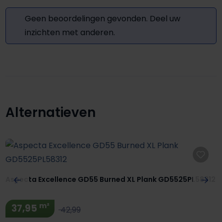
Geen beoordelingen gevonden. Deel uw
inzichten met anderen.
Alternatieven
Productgalerij overslaan
Aspecta Excellence GD55 Burned XL Plank GD5525PL58312
m²
37,95
42,99