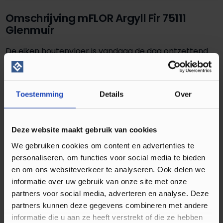
Omschrijving mFLOR Argyll Fir 75111
Glenmuir
De eiken houtenvloer is vandaag de dag ontzettend
populair. Dat is niet zo gek, want hout heeft een
prachtige uitstraling en een tijdloos karakter. Hiermee
creëert u gemakkelijk een knusse en warme sfeer in
Toestemming
Details
Over
huis. De mFLOR PVC vloer Argyll Fir 75111 in de kleur
Glenmuir is hier een schitterend voorbeeld van. Deze
Deze website maakt gebruik van cookies
vloer heeft een donkere kleur en past hiermee
We gebruiken cookies om content en advertenties te
perfect in iedere woning. Dit zorgt voor een moderne
personaliseren, om functies voor social media te bieden
uitstraling in huis waarbij de vloer zeker weten de
en om ons websiteverkeer te analyseren. Ook delen we
blikvanger wordt. Een extra voordeel van de PVC
informatie over uw gebruik van onze site met onze
vloer is dat deze vrijwel geen onderhoud nodig heeft,
partners voor social media, adverteren en analyse. Deze
slijtbestendig is en geschikt is voor vloerverwarming.
partners kunnen deze gegevens combineren met andere
informatie die u aan ze heeft verstrekt of die ze hebben
Doordat de vloer erg dun is, zal de warmte