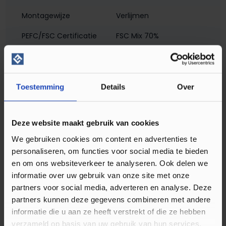
Montagewijze
Verlijmen
PEFC/FSC Certificatie
FSC Mix 70%
Soort plint
Hoge plint
Toestemming
Details
Over
Omschrijving MDF Renovatieplint
Modern 90x18 RAL 9016 Verkeerswit
Deze website maakt gebruik van cookies
15975
We gebruiken cookies om content en advertenties te
De Renovatieplint ook wel overzetplint genoemd is de
personaliseren, om functies voor social media te bieden
ideale oplossing voor mensen die op zoek zijn naar
en om ons websiteverkeer te analyseren. Ook delen we
informatie over uw gebruik van onze site met onze
een snelle en efficiënte manier om hun huis op te
partners voor social media, adverteren en analyse. Deze
frissen. Dankzij de grote uitsparing aan de achterzijde
partners kunnen deze gegevens combineren met andere
kan de plint gemakkelijk over oude plinten heen
informatie die u aan ze heeft verstrekt of die ze hebben
worden geplaatst, waardoor er geen tijd verloren
verzameld op basis van uw gebruik van hun services.