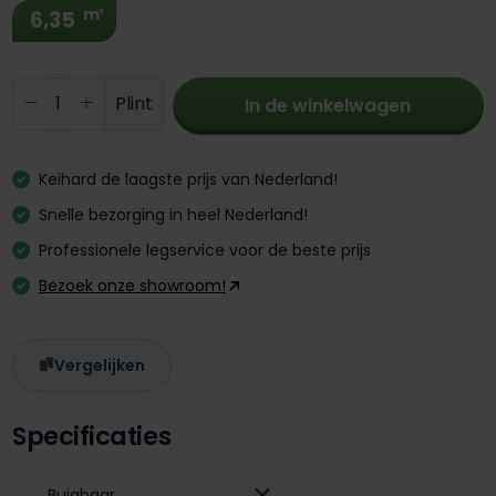
m¹
6,35
Producthoeveelheid: Voer de gewenste 
Plint
In de winkelwagen
Keihard de laagste prijs van Nederland!
Snelle bezorging in heel Nederland!
Professionele legservice voor de beste prijs
Bezoek onze showroom!
Vergelijken
Specificaties
Buigbaar