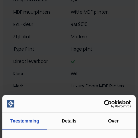
MDF muurplinten
Witte MDF plinten
RAL-Kleur
RAL9010
Stijl plint
Modern
Type Plint
Hoge plint
Direct leverbaar
Kleur
Wit
Merk
Luxury Floors MDF Plinten
Breedte in mm
18
Hoogte in mm
150
Toestemming
Details
Over
Materiaal
MDF - Voorgelakt
Montagewijze
Verlijmen