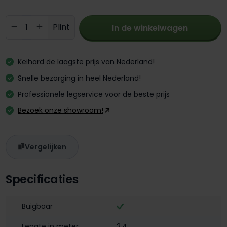
Producthoeveelheid: Voer de gewenste 
Plint
In de winkelwagen
Keihard de laagste prijs van Nederland!
Snelle bezorging in heel Nederland!
Professionele legservice voor de beste prijs
Bezoek onze showroom!
Vergelijken
Specificaties
Buigbaar
Lengte in meter
2,4