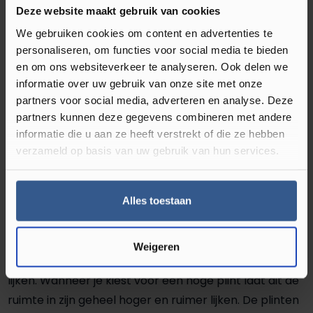
Deze website maakt gebruik van cookies
PEFC/FSC Certificatie
FSC Mix 70%
We gebruiken cookies om content en advertenties te
Soort plint
Hoge plint
personaliseren, om functies voor social media te bieden
en om ons websiteverkeer te analyseren. Ook delen we
informatie over uw gebruik van onze site met onze
partners voor social media, adverteren en analyse. Deze
Omschrijving MDF Moderne Plint 150x18
partners kunnen deze gegevens combineren met andere
RAL 9010 Zuiver Wit 16035
informatie die u aan ze heeft verstrekt of die ze hebben
verzameld op basis van uw gebruik van hun services.
De wanden en de vloer zijn de basis van het interieur.
Zij bepalen grotendeels de sfeer in een ruimte. Echter,
de randafwerking is minstens zo belangrijk. Met de
Alles toestaan
juiste plint geef je jouw interieur de final touch.
Wanneer je bijvoorbeeld kiest voor een hoge plint,
Weigeren
laat dit de ruimte in zijn geheel groter en ruimer
lijken. Wanneer je kiest voor een hoge plint laat dit de
ruimte in zijn geheel hoger en ruimer lijken. De plinten