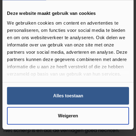
Waterbestendig‎
Deze website maakt gebruik van cookies
Soort plint
Hoge plint
We gebruiken cookies om content en advertenties te
personaliseren, om functies voor social media te bieden
en om ons websiteverkeer te analyseren. Ook delen we
informatie over uw gebruik van onze site met onze
Omschrijving MDF Eigentijdse Plint 70x15
partners voor social media, adverteren en analyse. Deze
RAL 9010 Zuiver Wit 16015
partners kunnen deze gegevens combineren met andere
informatie die u aan ze heeft verstrekt of die ze hebben
De Luxe Sfeerplinten gegrond en gelakt in RAL9010 zijn
verzameld op basis van uw gebruik van hun services.
het neusje van de zalm als het gaat om de afwerking
van uw vloer. De MDF kraal plint is goed toepasbaar in
bijna elke ruimte. Kraal plint wordt al jaren lang als
Alles toestaan
beste verkocht en heeft dankzij zijn strakke vormen
een en luxe uitstraling. De plint heeft een kleine
Weigeren
‘ronding’ aan de voorzijde. Dit zorgt ervoor dat de plint
niet scherp is en dat de verflagen goed hechten.