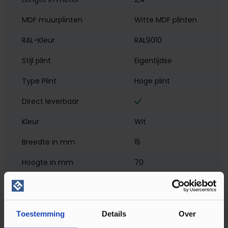
MDF muurplinten
Witte MDF plinten
RAL-Kleur
RAL9010
Stijl plint
Eigentijdse
Type Plint
Hoge plint
Direct leverbaar
Kleur
Wit
Breedte in mm
15
Hoogte in mm
70
Materiaal
MDF - Voorgelakt
Montagewijze
Verlijmen
Toestemming
Details
Over
PEFC/FSC Certificatie
FSC Mix 70%