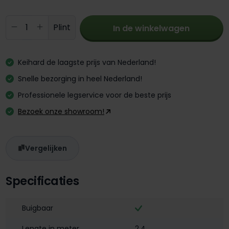
Producthoeveelheid: Voer de gewenste 
Plint
In de winkelwagen
Keihard de laagste prijs van Nederland!
Snelle bezorging in heel Nederland!
Professionele legservice voor de beste prijs
Bezoek onze showroom!
Vergelijken
Specificaties
Buigbaar
Lengte in meter
2,4