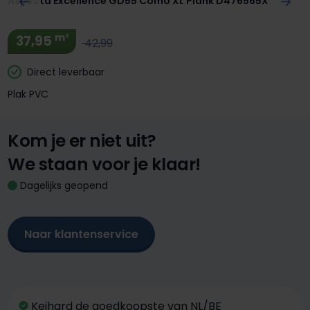
Aspecta Excellence GD55 Como XL Plank D476565X
m²
37,95
42,99
Direct leverbaar
Plak PVC
Kom je er niet uit?
We staan voor je klaar!
Dagelijks geopend
Naar klantenservice
Keihard de goedkoopste van NL/BE