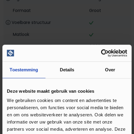
Formaat
Groot
Voelbare structuur
Matlook
warmteweerstand
0,036
Vloerverwarming geschikt
Toestemming
Details
Over
Slijtlaag
0,55mm
Fabrieksgarantie
15 jaar
Deze website maakt gebruik van cookies
Lengte in cm
153,2
We gebruiken cookies om content en advertenties te
Breedte in cm
23,6
personaliseren, om functies voor social media te bieden
en om ons websiteverkeer te analyseren. Ook delen we
Dikte in mm
2,5
informatie over uw gebruik van onze site met onze
partners voor social media, adverteren en analyse. Deze