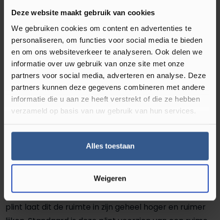
Soort plint
Hoge plint
Deze website maakt gebruik van cookies
We gebruiken cookies om content en advertenties te
personaliseren, om functies voor social media te bieden
Omschrijving Hoge MDF Plint Zwart
en om ons websiteverkeer te analyseren. Ook delen we
informatie over uw gebruik van onze site met onze
De Luxe Sfeerplinten gegrond en gelakt in RAL9010 zijn
partners voor social media, adverteren en analyse. Deze
het neusje van de zalm als het gaat om de afwerking
partners kunnen deze gegevens combineren met andere
van uw vloer. De MDF plint Modern is goed
informatie die u aan ze heeft verstrekt of die ze hebben
toepasbaar in bijna elke ruimte. De rechte plint wordt
verzameld op basis van uw gebruik van hun services.
al jaren lang als beste verkocht en heeft dankzij zijn
strakke vormen een en luxe uitstraling. De plint heeft
Alles toestaan
een kleine ‘ronding’ aan de voorzijde. Dit zorgt ervoor
dat de plint niet scherp is en dat de verflagen goed
hechten. Deze plint is in vele hoogtes beschikbaar,
Weigeren
zelfs tot 220mm hoog. Wanneer u kiest voor een hoge
plint laat dit de ruimte in zijn geheel hoger en ruimer