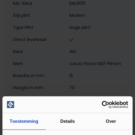
RAL-Kleur
RAL9010
Stijl plint
Modern
Type Plint
Hoge plint
Direct leverbaar
Kleur
Wit
Merk
Luxury Floors MDF Plinten
Breedte in mm
15
Hoogte in mm
70
Materiaal
MDF - Voorgelakt
Montagewijze
Verlijmen
Toestemming
Details
Over
PEFC/FSC Certificatie
FSC Mix 70%