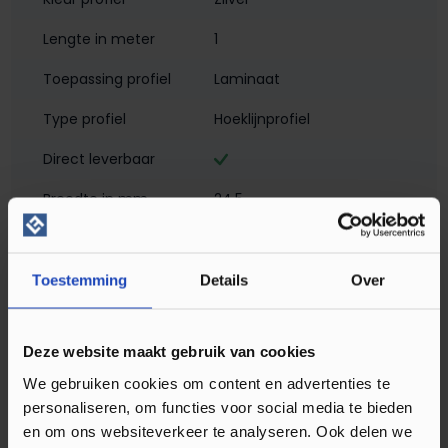
Lengte in meter
1
Toepassing profiel
Laminaat
Type profiel
Hoeklijnprofiel
Direct leverbaar
Breedte in mm
24,5
Hoogte in mm
17
Materiaal
Geanodiseerd aluminium
Toestemming
Details
Over
Montagewijze
Zelfklevend
Deze website maakt gebruik van cookies
Matlook
We gebruiken cookies om content en advertenties te
Profielen
Hoeklijn- en eindprofielen
personaliseren, om functies voor social media te bieden
en om ons websiteverkeer te analyseren. Ook delen we
Soort profiel
Laminaat