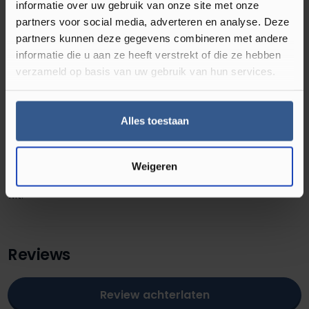
informatie over uw gebruik van onze site met onze
partners voor social media, adverteren en analyse. Deze
partners kunnen deze gegevens combineren met andere
informatie die u aan ze heeft verstrekt of die ze hebben
Omschrijving Hoeklijnprofiel 17 mm 1m
verzameld op basis van uw gebruik van hun services.
Zilver 69301
Maak je laminaatvloer af met een 17 mm aluminium
Alles toestaan
hoekprofiel. Hoekprofielen zijn in verschillende hoogtes
verkrijgbaar namelijk 4 mm, 10 mm, 17 mm en 20 mm. Dit
profiel is verkrijgbaar in acht verschillende kleuren: RVS,
Weigeren
brons, zilver, RVS geborsteld, zwart, goud, zilver geborsteld en
wit.
Reviews
Review achterlaten