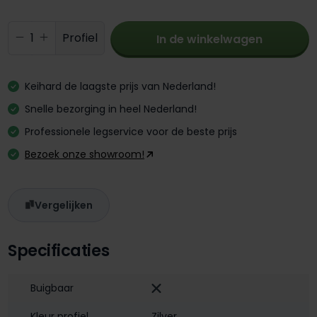
Producthoeveelheid: Voer de gewenste 
Profiel
In de winkelwagen
Keihard de laagste prijs van Nederland!
Snelle bezorging in heel Nederland!
Professionele legservice voor de beste prijs
Bezoek onze showroom!
Vergelijken
Specificaties
Buigbaar
Kleur profiel
Zilver