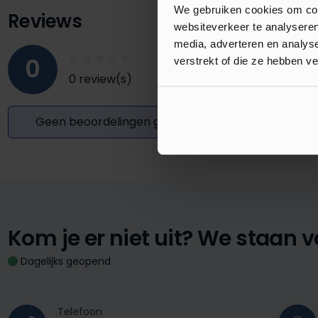
We gebruiken cookies om cont
Reviews
websiteverkeer te analyseren
media, adverteren en analys
0
verstrekt of die ze hebben v
0 review(s)
Geen beoordelingen gevonden. Deel uw inzichten
Kom je er niet uit?
We staan vo
Dagelijks geopend
Telefoon