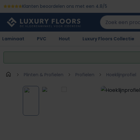
Klanten beoordelen ons met een 4.8/5
 naar de hoofdinhoud
Ga naar de zoekopdracht
Ga naar de hoofdnavigatie
Laminaat
PVC
Hout
Luxury Floors Collectie
Plinten & Profielen
Profielen
Hoeklijnprofiel
Afbeeldingengalerij overslaan