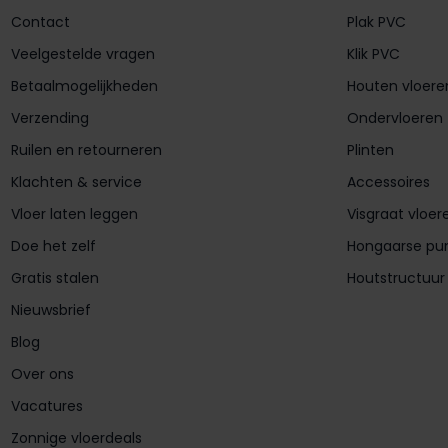
Contact
Plak PVC
Veelgestelde vragen
Klik PVC
Betaalmogelijkheden
Houten vloere
Verzending
Ondervloeren
Ruilen en retourneren
Plinten
Klachten & service
Accessoires
Vloer laten leggen
Visgraat vloer
Doe het zelf
Hongaarse pu
Gratis stalen
Houtstructuur
Nieuwsbrief
Blog
Over ons
Vacatures
Zonnige vloerdeals