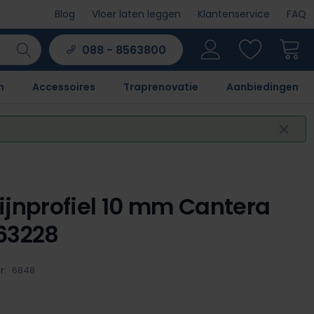
Blog
Vloer laten leggen
Klantenservice
FAQ
088 - 8563800
n
Accessoires
Traprenovatie
Aanbiedingen
ijnprofiel 10 mm Cantera
63228
r:
6848