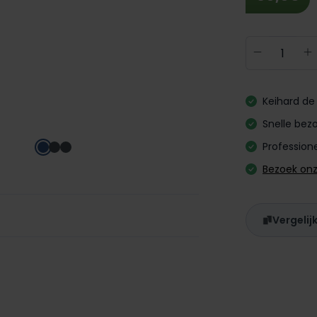
Producth
Keihard de 
Snelle bezo
Professione
Bezoek on
Vergelij