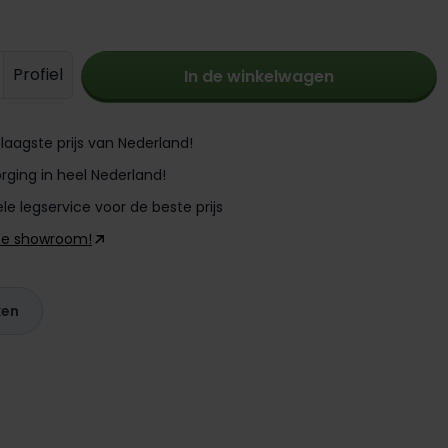
oeveelheid: Voer de gewenste hoevee
Profiel
In de winkelwagen
laagste prijs van Nederland!
rging in heel Nederland!
le legservice voor de beste prijs
ze showroom!
ken