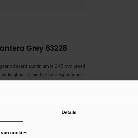
Cantera Grey 63228
an geanodiseerd aluminium is 24,5 mm breed
 verkrijgbaar. Je vind de best bijpassende
Details
 van cookies