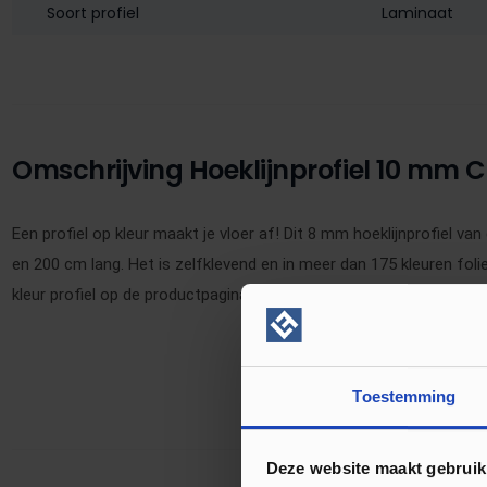
Soort profiel
Laminaat
Omschrijving Hoeklijnprofiel 10 mm 
Een profiel op kleur maakt je vloer af! Dit 8 mm hoeklijnprofiel v
en 200 cm lang. Het is zelfklevend en in meer dan 175 kleuren folie
kleur profiel op de productpagina van de gekozen vloer.
Toestemming
Deze website maakt gebruik