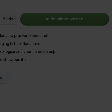
oeveelheid: Voer de gewenste hoevee
Profiel
In de winkelwagen
laagste prijs van Nederland!
rging in heel Nederland!
le legservice voor de beste prijs
ze showroom!
ken