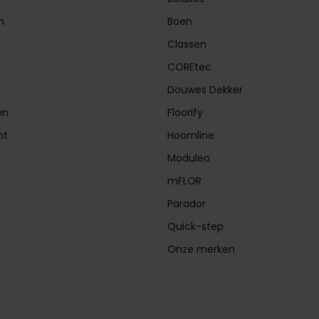
n
Boen
Classen
COREtec
Douwes Dekker
en
Floorify
nt
Hoomline
Moduleo
mFLOR
Parador
Quick-step
Onze merken