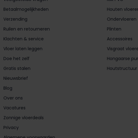
Betaalmogelijkheden
Houten vloere
Verzending
Ondervloeren
Ruilen en retourneren
Plinten
Klachten & service
Accessoires
Vloer laten leggen
Visgraat vloer
Doe het zelf
Hongaarse pu
Gratis stalen
Houtstructuur
Nieuwsbrief
Blog
Over ons
Vacatures
Zonnige vloerdeals
Privacy
Algemene voorwaarden