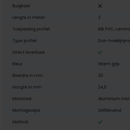
Buigbaar
Lengte in meter
2
Toepassing profiel
Klik PVC
, Lamin
Type profiel
Duo-hoeklijnpro
Direct leverbaar
Kleur
Warm grijs
Breedte in mm
30
Hoogte in mm
24,5
Materiaal
Aluminium met 
Montagewijze
Zelfklevend
Matlook