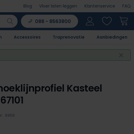
Blog
Vloer laten leggen
Klantenservice
FAQ
088 - 8563800
n
Accessoires
Traprenovatie
Aanbiedingen
oeklijnprofiel Kasteel
 67101
r:
6959