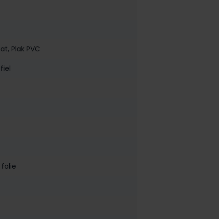
aat
, Plak PVC
fiel
folie