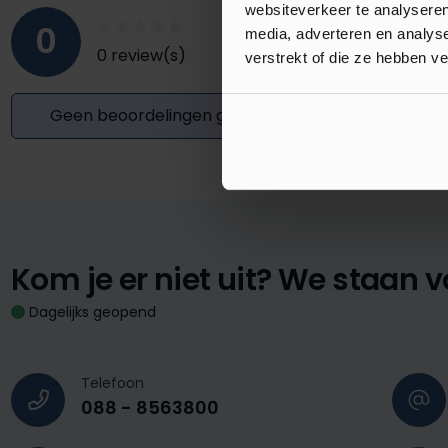
websiteverkeer te analyseren
0
media, adverteren en analys
0 review(s)
verstrekt of die ze hebben v
Geen beoordelingen gevonden. Deel uw inzichten
Kom je er niet uit?
We staan vo
Dagelijks geopend
Telefoon
088 - 8563800