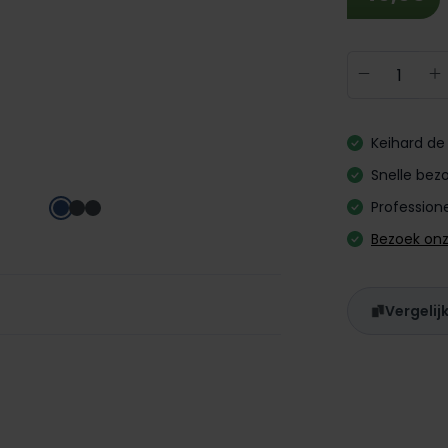
Producth
Keihard de 
Snelle bezo
Professione
Bezoek on
Vergelij