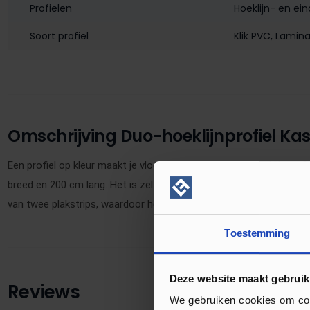
Profielen
Hoeklijn- en ein
Soort profiel
Klik PVC
, Lamin
Omschrijving Duo-hoeklijnprofiel Kast
Een profiel op kleur maakt je vloer af! Dit 30 mm duo-hoeklijnpro
breed en 200 cm lang. Het is zelfklevend en in meer dan 175 kleuren 
van twee plakstrips, waardoor het ook andersom gemonteerd kan
Toestemming
Deze website maakt gebruik
Reviews
We gebruiken cookies om cont