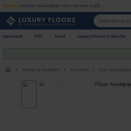
Klanten beoordelen ons met een 4.8/5
 naar de hoofdinhoud
Ga naar de zoekopdracht
Ga naar de hoofdnavigatie
Laminaat
PVC
Hout
Luxury Floors Collectie
Plinten & Profielen
Profielen
Duo-Hoeklijnpro
Afbeeldingengalerij overslaan