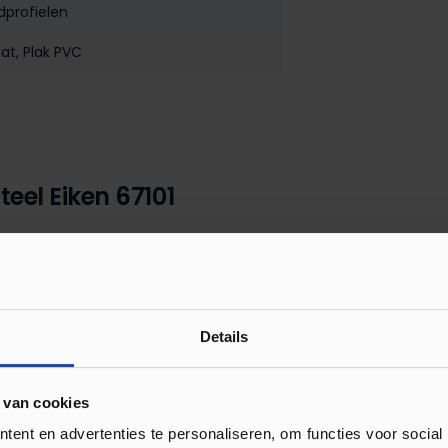
dprofielen
aat
, Plak PVC
eel Eiken 67101
fiel van geanodiseerd aluminium is 24,5 mm
folie verkrijgbaar. Dit profiel is voorzien
 worden.
Details
 van cookies
ent en advertenties te personaliseren, om functies voor social