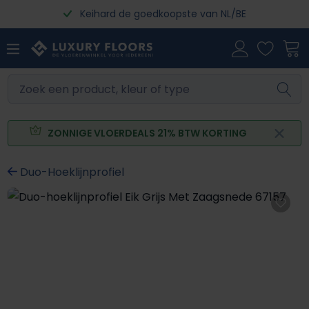
Keihard de goedkoopste van NL/BE
Ga naar de hoofdinhoud
ZONNIGE VLOERDEALS 21% BTW KORTING
Duo-Hoeklijnprofiel
Afbeeldingengalerij overslaan