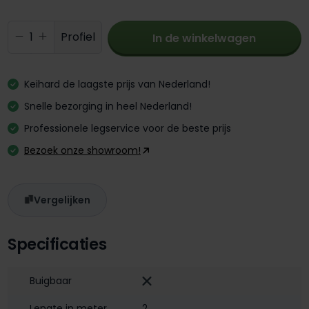
Producthoeveelheid: Voer de gewenste 
Profiel
In de winkelwagen
Keihard de laagste prijs van Nederland!
Snelle bezorging in heel Nederland!
Professionele legservice voor de beste prijs
Bezoek onze showroom!
Vergelijken
Specificaties
Buigbaar
Lengte in meter
2