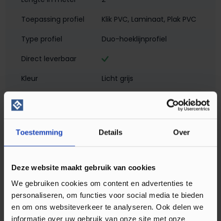
Toepassing profiel
Klik PVC
, Laminaat
, Plak PVC
Type profiel
Duo-hoeklijnprofiel
Direct leverbaar
Kleur
Licht grijs
Breedte in mm
30
Hoogte in mm
24,5
Toestemming
Details
Over
Materiaal
Aluminium met folie
Montagewijze
Zelfklevend
Deze website maakt gebruik van cookies
Matlook
We gebruiken cookies om content en advertenties te
personaliseren, om functies voor social media te bieden
Profielen
Hoeklijn- en eindprofielen
en om ons websiteverkeer te analyseren. Ook delen we
Soort profiel
Klik PVC
, Laminaat
, Plak PVC
informatie over uw gebruik van onze site met onze