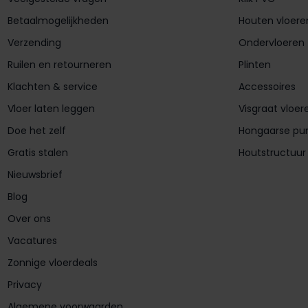
Betaalmogelijkheden
Houten vloere
Verzending
Ondervloeren
Ruilen en retourneren
Plinten
Klachten & service
Accessoires
Vloer laten leggen
Visgraat vloer
Doe het zelf
Hongaarse pu
Gratis stalen
Houtstructuur
Nieuwsbrief
Blog
Over ons
Vacatures
Zonnige vloerdeals
Privacy
Algemene voorwaarden