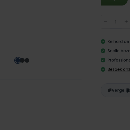
Producth
Keihard de 
Snelle bezo
Professione
Bezoek on
Vergelij