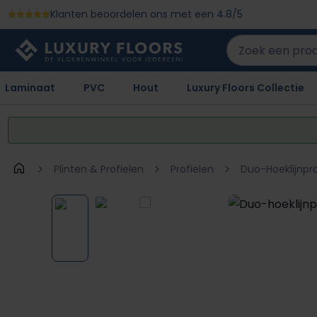
Klanten beoordelen ons met een 4.8/5
 naar de hoofdinhoud
Ga naar de zoekopdracht
Ga naar de hoofdnavigatie
Laminaat
PVC
Hout
Luxury Floors Collectie
Plinten & Profielen
Profielen
Duo-Hoeklijnpro
Afbeeldingengalerij overslaan