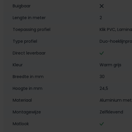
Buigbaar
Lengte in meter
2
Toepassing profiel
Klik PVC
, Lamin
Type profiel
Duo-hoeklijnpro
Direct leverbaar
Kleur
Warm grijs
Breedte in mm
30
Hoogte in mm
24,5
Materiaal
Aluminium met 
Montagewijze
Zelfklevend
Matlook