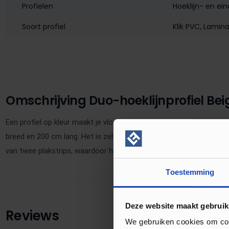
Profielen
Hoeklijn- en ein
Soort profiel
Klik PVC
, Lamin
Omschrijving Duo-hoeklijnprofiel Be
Een profiel op kleur maakt je vloer af! Dit 30 mm duo-hoeklijnpro
breed en 200 cm lang. Het is zelfklevend en in meer dan 175 kleuren 
van twee plakstrips, waardoor het ook andersom gemonteerd kan
Toestemming
Deze website maakt gebruik
Reviews
We gebruiken cookies om cont