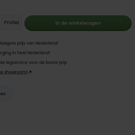
oeveelheid: Voer de gewenste hoevee
Profiel
In de winkelwagen
laagste prijs van Nederland!
rging in heel Nederland!
le legservice voor de beste prijs
ze showroom!
ken