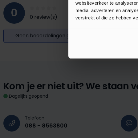
websiteverkeer te analyseren
0
media, adverteren en analys
0 review(s)
verstrekt of die ze hebben v
Geen beoordelingen gevonden. Deel uw inzichten
Kom je er niet uit?
We staan vo
Dagelijks geopend
Telefoon
088 - 8563800