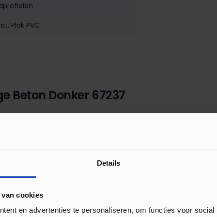
dprofielen
aat
, Plak PVC
ige Beton Donker 67237
fiel van geanodiseerd aluminium is 24,5 mm
folie verkrijgbaar. Dit profiel is voorzien
 worden.
Details
 van cookies
ent en advertenties te personaliseren, om functies voor social