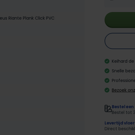
us Riante Plank Click PVC
Keihard de 
Snelle bezo
Professione
Bezoek on
Bestel een 
Bestel tot 
Levertijd vloe
Direct beschi