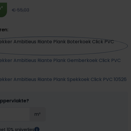
²
€ 55,03
ren:
oppervlakte?
m²
t 10% snijverlies
i