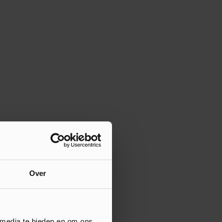
Over
 media te bieden en om ons