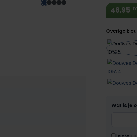
m
48,95
Overige kleu
Wat is je 
Bereken me