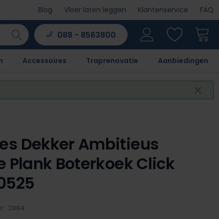
Blog
Vloer laten leggen
Klantenservice
FAQ
088 - 8563800
n
Accessoires
Traprenovatie
Aanbiedingen
es Dekker Ambitieus
e Plank Boterkoek Click
0525
r:
2884