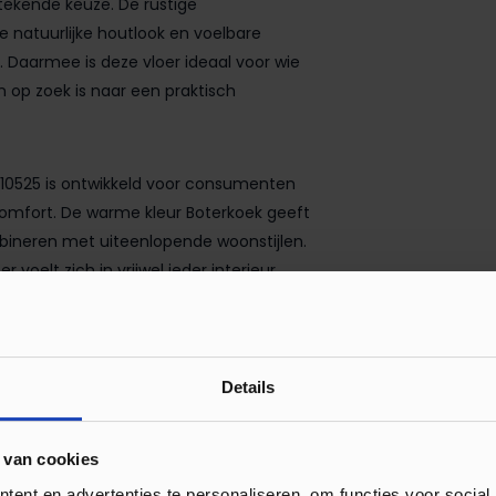
tekende keuze. De rustige
 de natuurlijke houtlook en voelbare
. Daarmee is deze vloer ideaal voor wie
n op zoek is naar een praktisch
 10525 is ontwikkeld voor consumenten
s comfort. De warme kleur Boterkoek geeft
bineren met uiteenlopende woonstijlen.
 voelt zich in vrijwel ieder interieur
jks gebruik
Details
 een groot voordeel. Omdat het gaat om
delijke en comfortabele oplossing die
 van cookies
r bijzonder geschikt voor woonkamers,
ent en advertenties te personaliseren, om functies voor social