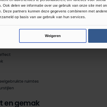
wordt geleefd.
. Ook delen we informatie over uw gebruik van onze site met on
e. Deze partners kunnen deze gegevens combineren met andere i
elbare houtstructuur, waardoor hij
erzameld op basis van uw gebruik van hun services.
inatie met vloerverwarming zorgt dit voor
voeten én van een vloer die mooi blijft
rukke huishoudens en iedereen die gemak
Weigeren
effect
ok
eelgebruikte ruimtes
rstijlen
ort en gemak