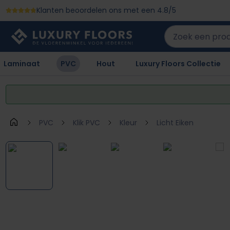
Klanten beoordelen ons met een 4.8/5
 naar de hoofdinhoud
Ga naar de zoekopdracht
Ga naar de hoofdnavigatie
Laminaat
PVC
Hout
Luxury Floors Collectie
PVC
Klik PVC
Kleur
Licht Eiken
Afbeeldingengalerij overslaan