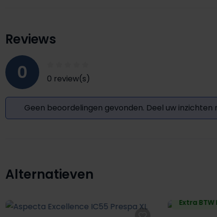
Reviews
0
0 review(s)
Geen beoordelingen gevonden. Deel uw inzichten
Alternatieven
Productgalerij overslaan
Extra BTW 