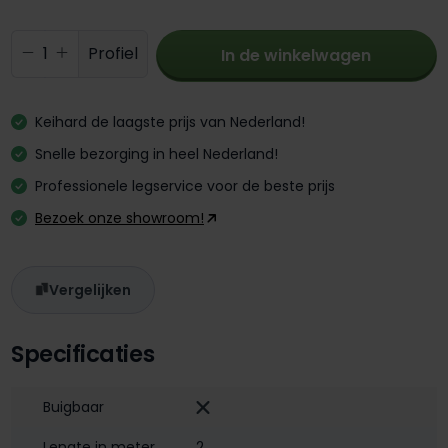
Producthoeveelheid: Voer de gewenste 
Profiel
In de winkelwagen
Keihard de laagste prijs van Nederland!
Snelle bezorging in heel Nederland!
Professionele legservice voor de beste prijs
Bezoek onze showroom!
Vergelijken
Specificaties
Buigbaar
Lengte in meter
2