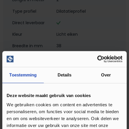
Type profiel
Dilatatieprofiel
Direct leverbaar
Kleur
Licht eiken
Breedte in mm
38
Hoogte in mm
2
Materiaal
Aluminium met folie
Toestemming
Details
Over
Montagewijze
Zelfklevend
Matlook
Deze website maakt gebruik van cookies
Profielen
Dilatatieprofielen
We gebruiken cookies om content en advertenties te
personaliseren, om functies voor social media te bieden
Soort profiel
Klik PVC
, Laminaat
, Plak PVC
en om ons websiteverkeer te analyseren. Ook delen we
informatie over uw gebruik van onze site met onze