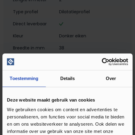
Type profiel
Dilatatieprofiel
Direct leverbaar
Kleur
Donker eiken
Breedte in mm
38
Hoogte in mm
2
Materiaal
Aluminium met folie
Toestemming
Details
Over
Montagewijze
Zelfklevend
Matlook
Deze website maakt gebruik van cookies
Profielen
Dilatatieprofielen
We gebruiken cookies om content en advertenties te
personaliseren, om functies voor social media te bieden
Soort profiel
Klik PVC
, Laminaat
, Plak PVC
en om ons websiteverkeer te analyseren. Ook delen we
informatie over uw gebruik van onze site met onze