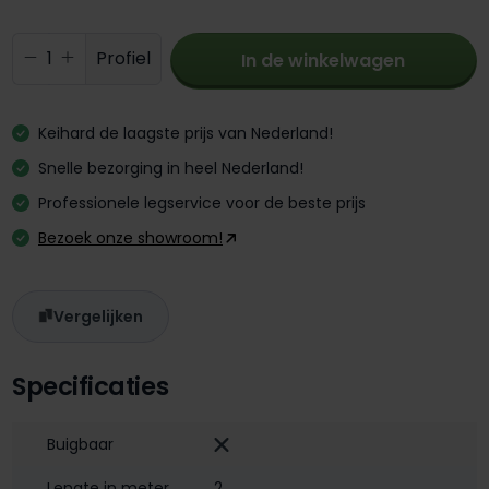
Producthoeveelheid: Voer de gewenste 
Profiel
In de winkelwagen
Keihard de laagste prijs van Nederland!
Snelle bezorging in heel Nederland!
Professionele legservice voor de beste prijs
Bezoek onze showroom!
Vergelijken
Specificaties
Buigbaar
Lengte in meter
2