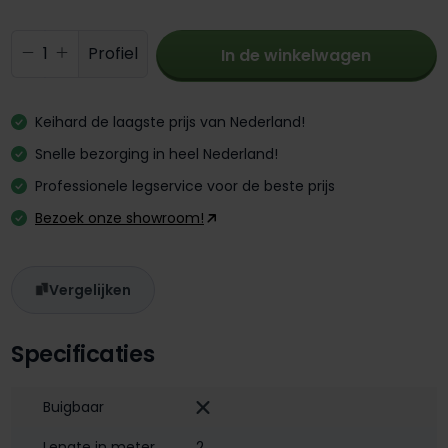
Producthoeveelheid: Voer de gewenste 
Profiel
In de winkelwagen
Keihard de laagste prijs van Nederland!
Snelle bezorging in heel Nederland!
Professionele legservice voor de beste prijs
Bezoek onze showroom!
Vergelijken
Specificaties
Buigbaar
Lengte in meter
2