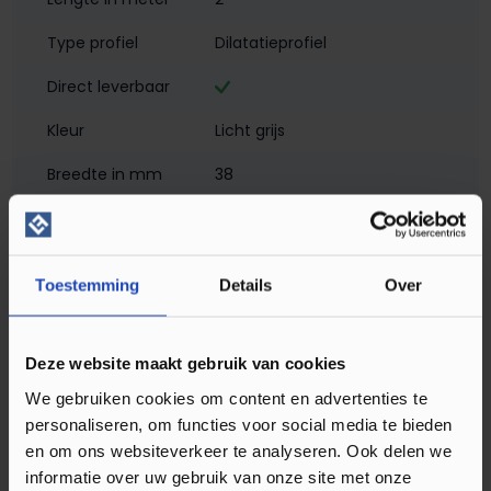
Type profiel
Dilatatieprofiel
Direct leverbaar
Kleur
Licht grijs
Breedte in mm
38
Hoogte in mm
2
Materiaal
Aluminium met folie
Toestemming
Details
Over
Montagewijze
Zelfklevend
Matlook
Deze website maakt gebruik van cookies
Profielen
Dilatatieprofielen
We gebruiken cookies om content en advertenties te
personaliseren, om functies voor social media te bieden
Soort profiel
Klik PVC
, Laminaat
, Plak PVC
en om ons websiteverkeer te analyseren. Ook delen we
informatie over uw gebruik van onze site met onze