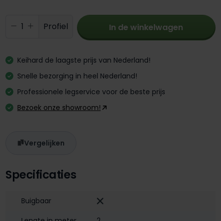
Producthoeveelheid: Voer de gewenste 
Profiel
In de winkelwagen
Keihard de laagste prijs van Nederland!
Snelle bezorging in heel Nederland!
Professionele legservice voor de beste prijs
Bezoek onze showroom!
Vergelijken
Specificaties
Buigbaar
Lengte in meter
2