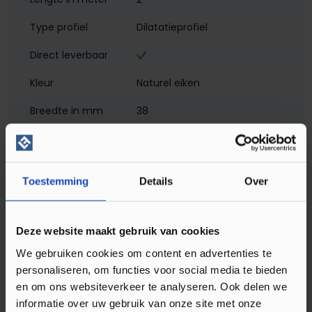
Type profiel
Dilatatieprofiel
Direct leverbaar
Kleur
Naturel eiken
Breedte in mm
38
Hoogte in mm
2
Materiaal
Aluminium met folie
Toestemming
Details
Over
Montagewijze
Zelfklevend
Matlook
Deze website maakt gebruik van cookies
Profielen
Dilatatieprofielen
We gebruiken cookies om content en advertenties te
personaliseren, om functies voor social media te bieden
Soort profiel
Klik PVC
, Laminaat
, Plak PVC
en om ons websiteverkeer te analyseren. Ook delen we
informatie over uw gebruik van onze site met onze