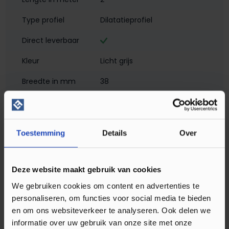
Type profiel
Dilatatieprofiel
Direct leverbaar
Kleur
Licht grijs
Breedte in mm
38
Hoogte in mm
2
Materiaal
Aluminium met folie
Toestemming
Details
Over
Montagewijze
Zelfklevend
Matlook
Deze website maakt gebruik van cookies
Profielen
Dilatatieprofielen
We gebruiken cookies om content en advertenties te
personaliseren, om functies voor social media te bieden
Soort profiel
Klik PVC
, Laminaat
, Plak PVC
en om ons websiteverkeer te analyseren. Ook delen we
informatie over uw gebruik van onze site met onze