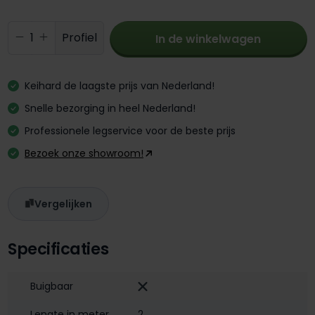
Producthoeveelheid: Voer de gewenste 
Profiel
In de winkelwagen
Keihard de laagste prijs van Nederland!
Snelle bezorging in heel Nederland!
Professionele legservice voor de beste prijs
Bezoek onze showroom!
Vergelijken
Specificaties
Buigbaar
Lengte in meter
2