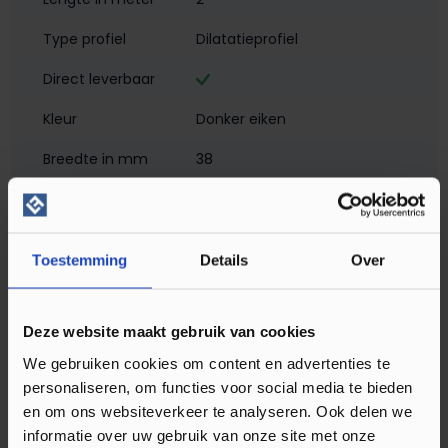
Type profiel
Dilatatieprofiel
Direct leverbaar
Kleur
Donker eiken
Breedte in mm
38
Hoogte in mm
2
Materiaal
Aluminium met folie
Toestemming
Details
Over
Montagewijze
Zelfklevend
Matlook
Deze website maakt gebruik van cookies
Profielen
Dilatatieprofielen
We gebruiken cookies om content en advertenties te
personaliseren, om functies voor social media te bieden
Soort profiel
Klik PVC
, Laminaat
, Plak PVC
en om ons websiteverkeer te analyseren. Ook delen we
informatie over uw gebruik van onze site met onze