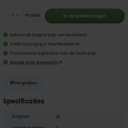
Producthoeveelheid: Voer de gewenste 
Profiel
In de winkelwagen
Keihard de laagste prijs van Nederland!
Snelle bezorging in heel Nederland!
Professionele legservice voor de beste prijs
Bezoek onze showroom!
Vergelijken
Specificaties
Buigbaar
Lengte in meter
2