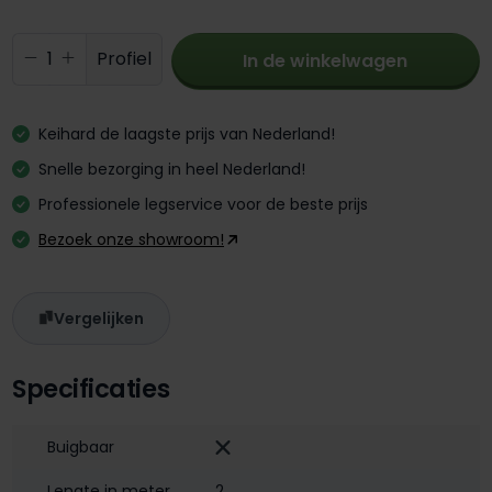
Producthoeveelheid: Voer de gewenste 
Profiel
In de winkelwagen
Keihard de laagste prijs van Nederland!
Snelle bezorging in heel Nederland!
Professionele legservice voor de beste prijs
Bezoek onze showroom!
Vergelijken
Specificaties
Buigbaar
Lengte in meter
2