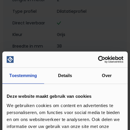
Type profiel
Dilatatieprofiel
Direct leverbaar
Kleur
Grijs
Breedte in mm
38
Hoogte in mm
2
Materiaal
Aluminium met folie
Toestemming
Details
Over
Montagewijze
Zelfklevend
Matlook
Deze website maakt gebruik van cookies
Profielen
Dilatatieprofielen
We gebruiken cookies om content en advertenties te
personaliseren, om functies voor social media te bieden
Soort profiel
Klik PVC
, Laminaat
, Plak PVC
en om ons websiteverkeer te analyseren. Ook delen we
informatie over uw gebruik van onze site met onze