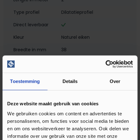
Type profiel
Dilatatieprofiel
Direct leverbaar
Kleur
Naturel eiken
Breedte in mm
38
Hoogte in mm
2
Materiaal
Aluminium met folie
Toestemming
Details
Over
Montagewijze
Zelfklevend
Matlook
Deze website maakt gebruik van cookies
Profielen
Dilatatieprofielen
We gebruiken cookies om content en advertenties te
personaliseren, om functies voor social media te bieden
Soort profiel
Klik PVC
, Laminaat
, Plak PVC
en om ons websiteverkeer te analyseren. Ook delen we
informatie over uw gebruik van onze site met onze