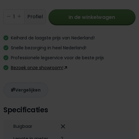
Producthoeveelheid: Voer de gewenste 
Profiel
In de winkelwagen
Keihard de laagste prijs van Nederland!
Snelle bezorging in heel Nederland!
Professionele legservice voor de beste prijs
Bezoek onze showroom!
Vergelijken
Specificaties
Buigbaar
Lengte in meter
2