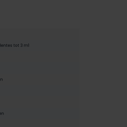
lentes tot 3 m1
en
en