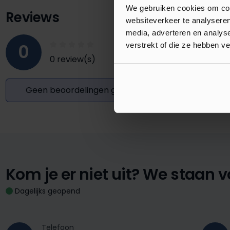
We gebruiken cookies om cont
Reviews
websiteverkeer te analyseren
media, adverteren en analys
0
verstrekt of die ze hebben v
0 review(s)
Geen beoordelingen gevonden. Deel uw inzichten
Kom je er niet uit?
We staan vo
Dagelijks geopend
Telefoon