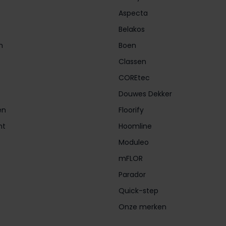
Aspecta
Belakos
n
Boen
Classen
COREtec
Douwes Dekker
en
Floorify
nt
Hoomline
Moduleo
mFLOR
Parador
Quick-step
Onze merken