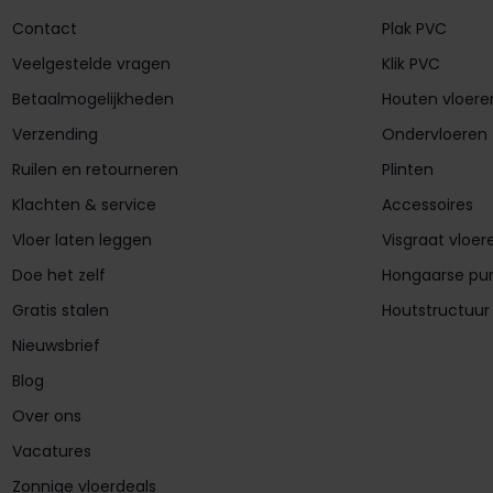
Contact
Plak PVC
Veelgestelde vragen
Klik PVC
Betaalmogelijkheden
Houten vloere
Verzending
Ondervloeren
Ruilen en retourneren
Plinten
Klachten & service
Accessoires
Vloer laten leggen
Visgraat vloer
Doe het zelf
Hongaarse pu
Gratis stalen
Houtstructuur
Nieuwsbrief
Blog
Over ons
Vacatures
Zonnige vloerdeals