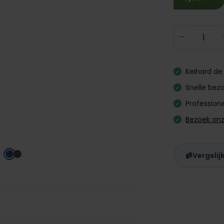
Producth
Keihard de 
Snelle bezo
Professione
Bezoek on
Vergelij