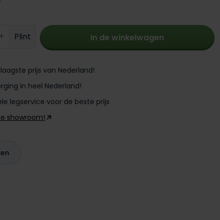
oeveelheid: Voer de gewenste hoevee
Plint
In de winkelwagen
laagste prijs van Nederland!
rging in heel Nederland!
le legservice voor de beste prijs
ze showroom!
ken