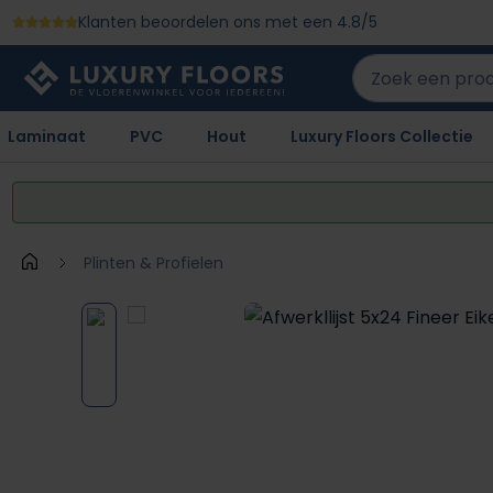
Klanten beoordelen ons met een 4.8/5
 naar de hoofdinhoud
Ga naar de zoekopdracht
Ga naar de hoofdnavigatie
Laminaat
PVC
Hout
Luxury Floors Collectie
Plinten & Profielen
Afbeeldingengalerij overslaan