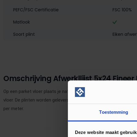
PEFC/FSC Certificatie
FSC 100%
Matlook
Soort plint
Eiken afwerk
Omschrijving Afwerkllijst 5x24 Fineer 
Op een parket vloer plaats je natuurlijk ook een massief eiken afwe
vloer. De plinten worden geleverd in wisselende lengtes tot 3 mete
per meter.
Toestemming
Deze website maakt gebruik