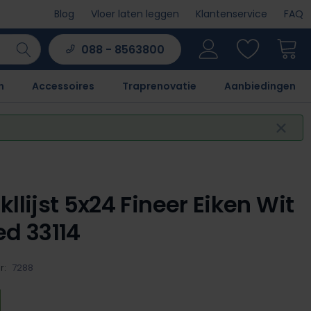
Blog
Vloer laten leggen
Klantenservice
FAQ
088 - 8563800
n
Accessoires
Traprenovatie
Aanbiedingen
kllijst 5x24 Fineer Eiken Wit
ed 33114
r:
7288