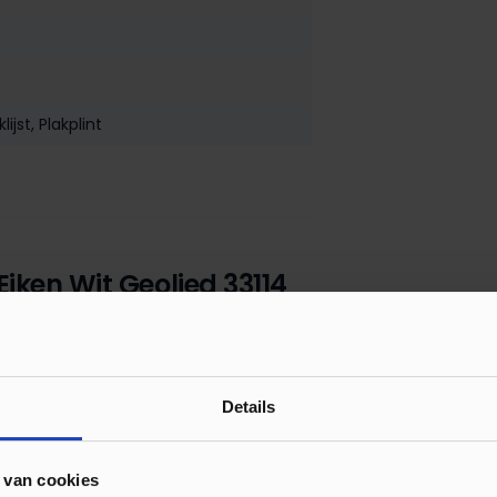
lijst
, Plakplint
Eiken Wit Geolied 33114
rklijst in bijpassende kleur van de gekozen
r. Om het simpel te houden bestel je ze
Details
 van cookies