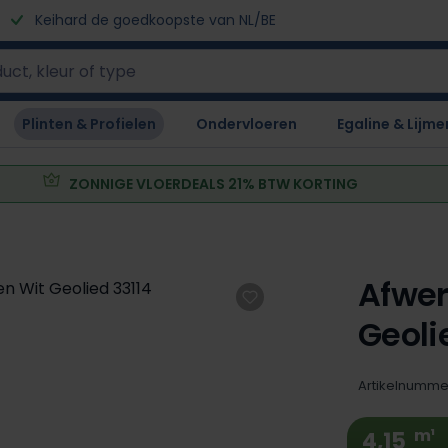
Keihard de goedkoopste van NL/BE
Plinten & Profielen
Ondervloeren
Egaline & Lijme
ZONNIGE VLOERDEALS 21% BTW KORTING
Afwer
Geoli
Artikelnumme
m¹
4,15