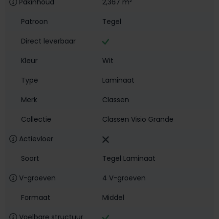
Pakinhoud
2,367 m²
Patroon
Tegel
Direct leverbaar
Kleur
Wit
Type
Laminaat
Merk
Classen
Collectie
Classen Visio Grande
Actievloer
Soort
Tegel Laminaat
V-groeven
4 V-groeven
Formaat
Middel
Voelbare structuur