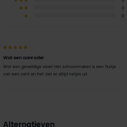
0
0
0
Wat een aanrader
Wat een geweldige vloer! Het schoonmaken is een fluitje
van een cent en het ziet er altijd netjes uit.
Alternatieven
Productgalerij overslaan