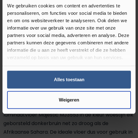
perfect. Deze vloer is namelijk geïnspireerd door de
We gebruiken cookies om content en advertenties te
Afrikaanse Sahara. Hierdoor heeft de laminaatvloer
personaliseren, om functies voor social media te bieden
een robuuste uitstraling. Niet alleen de kleur doet
en om ons websiteverkeer te analyseren. Ook delen we
denken aan een nachtelijke zandvlakte, maar ook de
informatie over uw gebruik van onze site met onze
partners voor social media, adverteren en analyse. Deze
structuur. De vloer beschikt over brede planken met
partners kunnen deze gegevens combineren met andere
een authentieke v-groef. Dit zorgt voor een
informatie die u aan ze heeft verstrekt of die ze hebben
natuurlijke en ruime uitstraling in huis. Daarnaast is de
verzameld op basis van uw gebruik van hun services.
vloer gemakkelijk te onderhouden. Dit doet u door al
het stof en vuil te verwijderen met een stofzuiger en
dweil. Normaal gesproken kan het dweilen van een
Alles toestaan
laminaatvloer schadelijk zijn. Door het gebruik van een
speciale hydro seal techniek is de vloer 100%
Weigeren
waterbestendig. Dit maakt de Quick-Step
laminaatvloer Majestic MJ3553 in de kleur woestijn eik
geborsteld donkerbruin net zo droog als de
Afrikaanse Sahara. De ideale vloer dus voor gebruik in