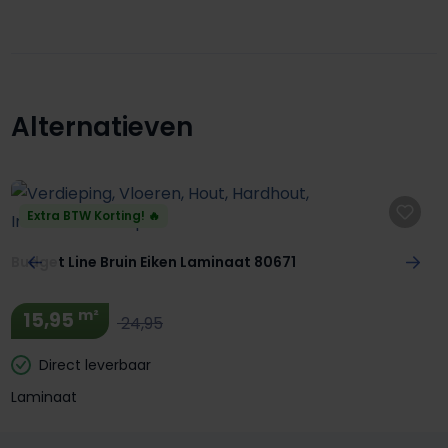
Alternatieven
Productgalerij overslaan
Extra BTW Korting! 🔥
Budget Line Bruin Eiken Laminaat 80671
m²
15,95
24,95
Direct leverbaar
Laminaat