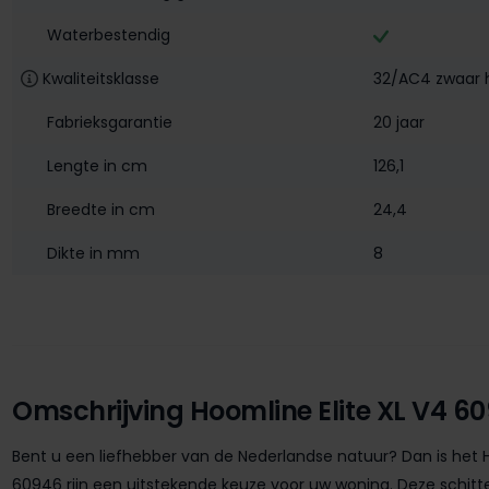
Waterbestendig‎
Kwaliteitsklasse
32/AC4 zwaar h
Fabrieksgarantie
20 jaar
Lengte in cm
126,1
Breedte in cm
24,4
Dikte in mm
8
Omschrijving Hoomline Elite XL V4 60
Bent u een liefhebber van de Nederlandse natuur? Dan is het H
60946 rijn een uitstekende keuze voor uw woning. Deze schitte