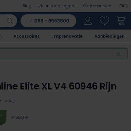
Blog
Vloer laten leggen
Klantenservice
FAQ
088 - 8563800
n
Accessoires
Traprenovatie
Aanbiedingen
ine Elite XL V4 60946 Rijn
r:
4660
²
€ 34,99