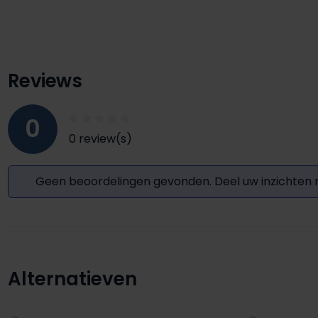
Reviews
0
0 review(s)
Geen beoordelingen gevonden. Deel uw inzichten
Alternatieven
Productgalerij overslaan