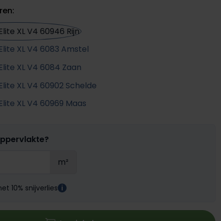
ren:
oppervlakte?
m²
t 10% snijverlies
i