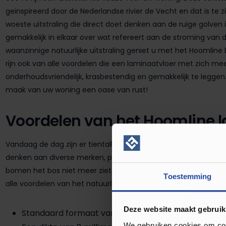
geïnspireerd door de Nederlandse rivier de Vecht en dat is te z
woeste uitstraling die direct doet denken aan de ruige golven i
gemakkelijk in elkaar over wat refereert aan de stroming van d
waanzinnige natuurlijke uitstraling geniet u met het Hoomline 
rijn ook van alle voordelen die een laminaatvloer met zich mee
onderhoudsvriendelijk, krasbestendig en gemakkelijk te leggen.
maak van uw woning een oase van rust!
Voordelen van het Hoomline 
Vandaag de dag zijn er tientallen verschillende laminaatvloeren 
denken aan diverse merken, patronen en kleuren. Het is dus ni
bomen het bos niet meer ziet. Om u te helpen bij het uitzoeke
Toestemming
alle voordelen van het natuurlijke Hoomline laminaat te vinden
Deze website maakt gebruik
Standaard formaat van 126 x 24 centimeter
We gebruiken cookies om cont