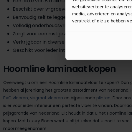
Een dikte van 8 millimeter
websiteverkeer te analyseren
Beschikt over v-groeven
media, adverteren en analys
Eenvoudig zelf te leggen
verstrekt of die ze hebben v
Volledig onderhoudsvriendelijk
Zorgt voor een rustgevende uitstraling
Verkrijgbaar in diverse natuurlijke kleuren
Geschikt voor ieder interieur
Hoomline laminaat kopen
Overweegt u om een Hoomline laminaatvloer te kopen? Dan gaat
hebben al jarenlang het grootste assortiment van Nederland. 
PVC vloeren
,
visgraat vloeren
en bijpassende
plinten
. Door ons
is er voor ieder interieur een perfecte vloer te vinden. Daarn
prijsgarantie van Nederland. Dit houdt in dat u het Hoomline
kopen. Met Luxury Floors weet u altijd zeker dat u nooit te veel
mooi meegenomen!