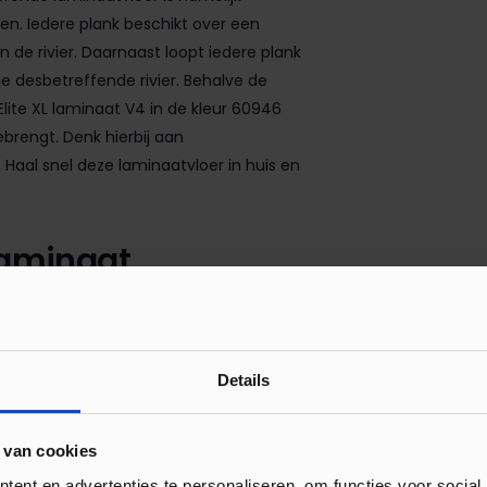
ien. Iedere plank beschikt over een
n de rivier. Daarnaast loopt iedere plank
e desbetreffende rivier. Behalve de
Elite XL laminaat V4 in de kleur 60946
brengt. Denk hierbij aan
 Haal snel deze laminaatvloer in huis en
laminaat
verkrijgbaar. Hierbij kunt u bijvoorbeeld
et zo gek dat u inmiddels door de
n van de perfecte vloer zijn hieronder
Details
:
 van cookies
ent en advertenties te personaliseren, om functies voor social