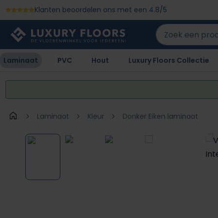
Klanten beoordelen ons met een 4.8/5
 naar de hoofdinhoud
Ga naar de zoekopdracht
Ga naar de hoofdnavigatie
Laminaat
PVC
Hout
Luxury Floors Collectie
Laminaat
Kleur
Donker Eiken laminaat
Afbeeldingengalerij overslaan