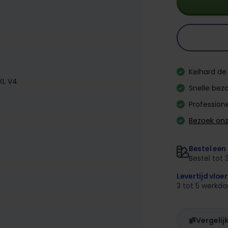
Keihard de 
XL V4
Snelle bezo
Professione
Bezoek on
Bestel een 
Bestel tot 
Levertijd vloe
3 tot 5 werkd
Vergelij