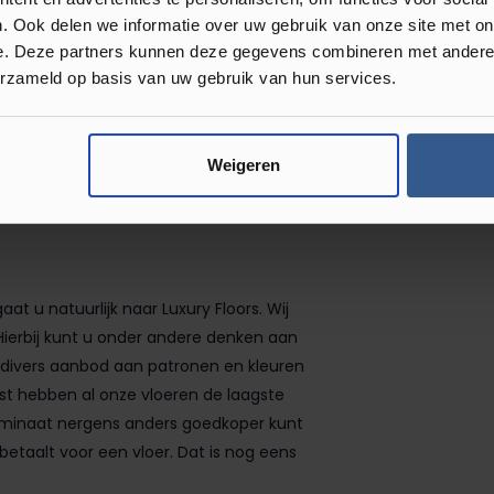
. Ook delen we informatie over uw gebruik van onze site met on
e. Deze partners kunnen deze gegevens combineren met andere i
erzameld op basis van uw gebruik van hun services.
Weigeren
 u natuurlijk naar Luxury Floors. Wij
Hierbij kunt u onder andere denken aan
 divers aanbod aan patronen en kleuren
aast hebben al onze vloeren de laagste
 laminaat nergens anders goedkoper kunt
 betaalt voor een vloer. Dat is nog eens