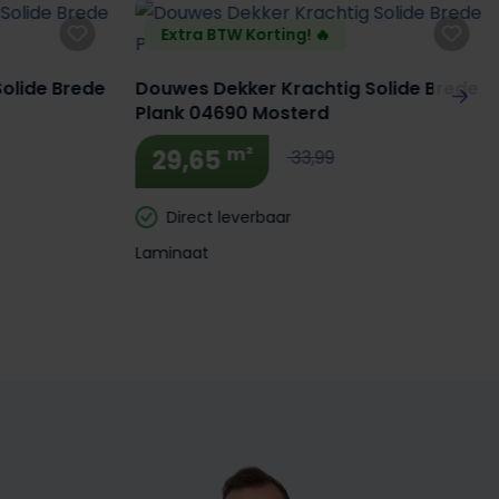
Extra BTW Korting! 🔥
olide Brede
Douwes Dekker Krachtig Solide Brede
Plank 04690 Mosterd
m²
29,65
33,99
Direct leverbaar
Laminaat