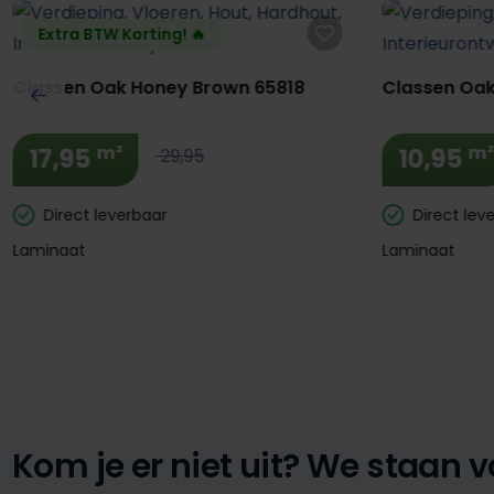
Extra BTW Korting! 🔥
Classen Oak Honey Brown 65818
Classen Oak
m²
m
17,95
10,95
29,95
Direct leverbaar
Direct lev
Laminaat
Laminaat
Kom je er niet uit?
We staan vo