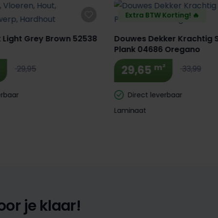
Extra BTW Korting! 🔥
 Light Grey Brown 52538
Douwes Dekker Krachtig S
Plank 04686 Oregano
²
m²
29,65
29,95
33,99
erbaar
Direct leverbaar
Laminaat
or je klaar!