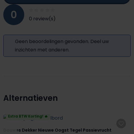
0
0 review(s)
Geen beoordelingen gevonden. Deel uw
inzichten met anderen.
Alternatieven
Productgalerij overslaan
Extra BTW Korting! 🔥
Douwes Dekker Nieuwe Oogst Tegel Passievrucht