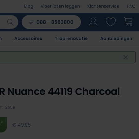
Blog
Vloer laten leggen
Klantenservice
FAQ
088 - 8563800
n
Accessoires
Traprenovatie
Aanbiedingen
 Nuance 44119 Charcoal
r:
2659
²
€ 49,95