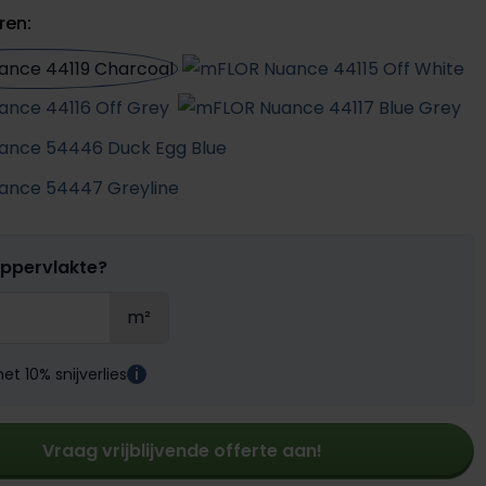
ren:
oppervlakte?
m²
t 10% snijverlies
i
Vraag vrijblijvende offerte aan!