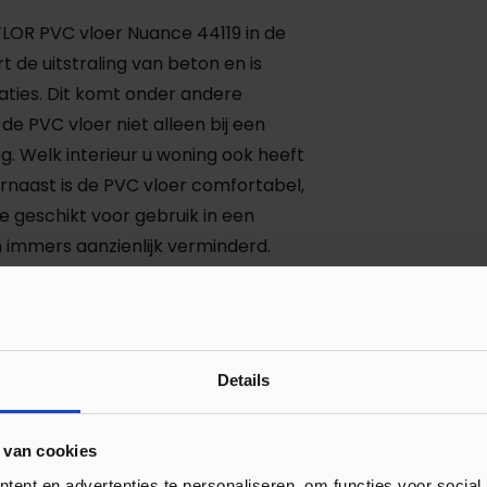
mFLOR PVC vloer Nuance 44119 in de
t de uitstraling van beton en is
aties. Dit komt onder andere
 de PVC vloer niet alleen bij een
ing. Welk interieur u woning ook heeft
aarnaast is de PVC vloer comfortabel,
e geschikt voor gebruik in een
immers aanzienlijk verminderd.
buuste kleur charcoal gemakkelijk
dweil nodig. Door de vloer regelmatig
 Iets dat zeker in de tijd van
25 jaar garantie op alle mFLOR
Details
ebruik is!
 van cookies
ent en advertenties te personaliseren, om functies voor social