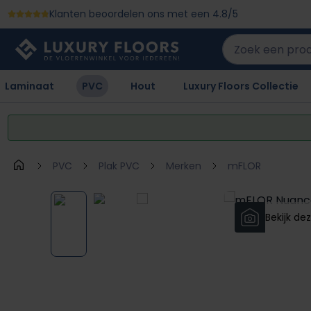
Klanten beoordelen ons met een 4.8/5
 naar de hoofdinhoud
Ga naar de zoekopdracht
Ga naar de hoofdnavigatie
Laminaat
PVC
Hout
Luxury Floors Collectie
PVC
Plak PVC
Merken
mFLOR
Afbeeldingengalerij overslaan
Bekijk dez