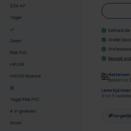
3,34 m²
Tegel
Keihard de 
Snelle bezo
Zwart
Professione
Plak PVC
Bezoek on
mFLOR
Bestel een 
mFLOR Nuance
Bestel tot 
Levertijd vloe
3 tot 5 werkd
Tegel Plak PVC
4 V-groeven
Vergelij
Groot