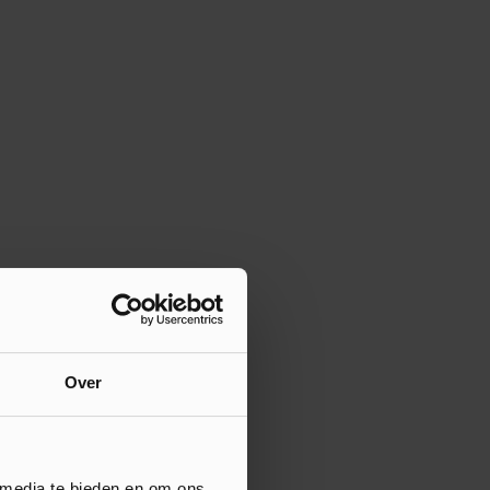
Over
 media te bieden en om ons