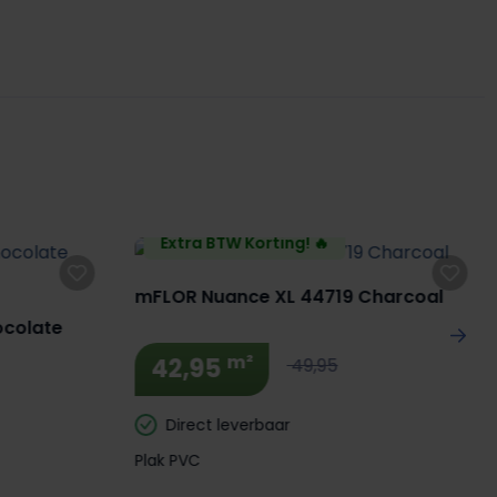
Extra BTW Korting! 🔥
mFLOR Nuance XL 44719 Charcoal
ocolate
m²
42,95
49,95
Direct leverbaar
Plak PVC