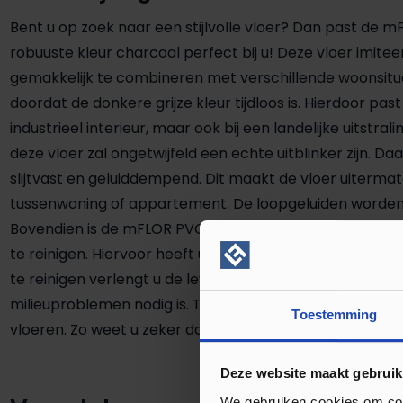
Bent u op zoek naar een stijlvolle vloer? Dan past de 
robuuste kleur charcoal perfect bij u! Deze vloer imiteer
gemakkelijk te combineren met verschillende woonsitu
doordat de donkere grijze kleur tijdloos is. Hierdoor past
industrieel interieur, maar ook bij een landelijke uitstral
deze vloer zal ongetwijfeld een echte uitblinker zijn. D
slijtvast en geluiddempend. Dit maakt de vloer uitermat
tussenwoning of appartement. De loopgeluiden worden 
Bovendien is de mFLOR PVC vloer Nuance 44119 in de ro
te reinigen. Hiervoor heeft u slechts een stofzuiger en 
te reinigen verlengt u de levensduur van uw nieuwe vloer.
milieuproblemen nodig is. Toch geniet u standaard van 
Toestemming
vloeren. Zo weet u zeker dat uw PVC vloer duurzaam in g
Deze website maakt gebruik
We gebruiken cookies om cont