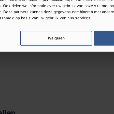
e collectie
. Ook delen we informatie over uw gebruik van onze site met on
en verkrijgbaar. Hierbij kunt u
e. Deze partners kunnen deze gegevens combineren met andere i
uren. Het is dus niet zo gek dat u
erzameld op basis van uw gebruik van hun services.
e helpen bij het uitzoeken van de
buuste mFLOR Nuance collectie te
Weigeren
llen