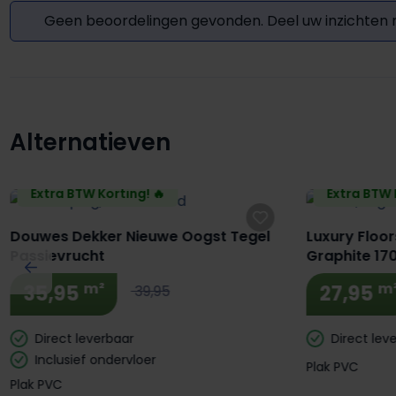
Geen beoordelingen gevonden. Deel uw inzichten
Alternatieven
Productgalerij overslaan
Extra BTW Korting! 🔥
Extra BTW 
Douwes Dekker Nieuwe Oogst Tegel
Luxury Floor
Passievrucht
Graphite 17
m²
m
35,95
27,95
39,95
Direct leverbaar
Direct lev
Inclusief ondervloer
Plak PVC
Plak PVC