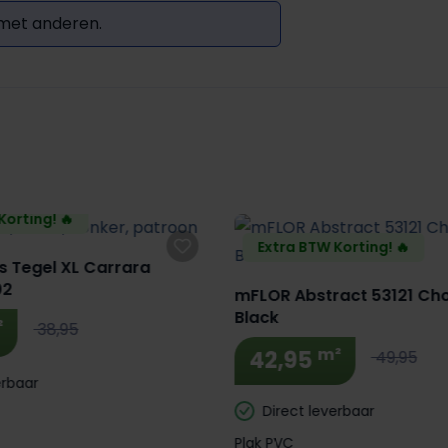
 met anderen.
Korting! 🔥
Extra BTW Korting! 🔥
s Tegel XL Carrara
02
mFLOR Abstract 53121 Ch
Black
²
38,95
m²
42,95
49,95
erbaar
Direct leverbaar
Plak PVC