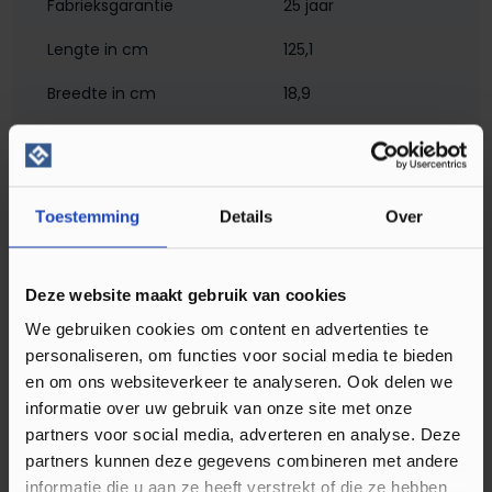
Fabrieksgarantie
25 jaar
Lengte in cm
125,1
Breedte in cm
18,9
Dikte in mm
5
Toestemming
Details
Over
Omschrijving Quick-Step Alpha Blos
Cacaobruine Eik AVSPU40279
Deze website maakt gebruik van cookies
Heeft uw woning een landelijk interieur en bent u op zoek
We gebruiken cookies om content en advertenties te
naar een nieuwe vloer? Dan hoeft u niet meer verder te
personaliseren, om functies voor social media te bieden
zoeken, want met de Quick-Step Alpha Blos in de
en om ons websiteverkeer te analyseren. Ook delen we
kleur Cacaobruine Eik AVSPU40279 haalt u zeker weten een
informatie over uw gebruik van onze site met onze
prachtexemplaar in huis. Deze PVC vloer is namelijk gemaakt
partners voor social media, adverteren en analyse. Deze
van het beste kunststof en dat is te zien. Met zijn warme
partners kunnen deze gegevens combineren met andere
spraakmakende kleur geeft deze vloer direct een knusse
informatie die u aan ze heeft verstrekt of die ze hebben