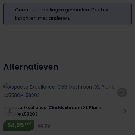
Geen beoordelingen gevonden. Deel uw
inzichten met anderen.
Alternatieven
Productgalerij overslaan
Aspecta Excellence IC55 Mushroom XL Plank
IC5580PL58203
m²
54,95
69,99