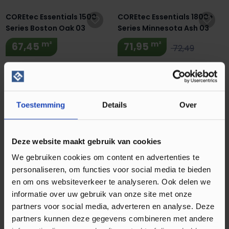
COREtec Essentials 1500
COREtec Essentials 1800+
Series Boston Oak 03
Series Minnesota Ash 03
m²
m²
67,45
71,95
72,49
Direct leverbaar
Direct leverbaar
Inclusief ondervloer
Inclusief ondervloer
Klik PVC
Klik PVC
Toestemming
Details
Over
Extra BTW Korting! 🔥
Quick-Step Alpha Carrara
COREtec Mega Stone 1903
Deze website maakt gebruik van cookies
Marmer Wit AVST40136
Thabor
We gebruiken cookies om content en advertenties te
m²
m²
44,95
53,95
49,95
67,99
personaliseren, om functies voor social media te bieden
en om ons websiteverkeer te analyseren. Ook delen we
Direct leverbaar
Direct leverbaar
informatie over uw gebruik van onze site met onze
Inclusief ondervloer
Klik PVC
partners voor social media, adverteren en analyse. Deze
Klik PVC
partners kunnen deze gegevens combineren met andere