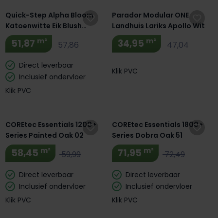
Quick-Step Alpha Bloom
Parador Modular ONE
Katoenwitte Eik Blush
Landhuis Lariks Apollo Wit
AVMPU40200
m²
m²
51,87
34,95
57,86
47,04
Direct leverbaar
Klik PVC
Inclusief ondervloer
Klik PVC
Extra BTW Korting! 🔥
Extra BTW Korting! 🔥
COREtec Essentials 1200+
COREtec Essentials 1800+
Series Painted Oak 02
Series Dobra Oak 51
m²
m²
58,45
71,95
59,99
72,49
Direct leverbaar
Direct leverbaar
Inclusief ondervloer
Inclusief ondervloer
Klik PVC
Klik PVC
Extra BTW Korting! 🔥
Extra BTW Korting! 🔥