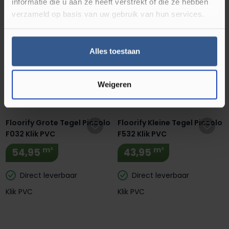
informatie die u aan ze heeft verstrekt of die ze hebben
verzameld op basis van uw gebruik van hun services.
Floorify Grote Tegel Verona
Floorify Kleine Tegel Verona
F023 Klik PVC
F523 Klik PVC
m²
m²
54,95
43,95
Alles toestaan
Direct leverbaar
Direct leverbaar
Weigeren
Klik PVC
Klik PVC
Floorify Grote Tegel Piccolo
Floorify Kleine Tegel Piccolo
F032 Klik PVC
F532 Klik PVC
m²
m²
54,95
43,95
Direct leverbaar
Direct leverbaar
Klik PVC
Klik PVC