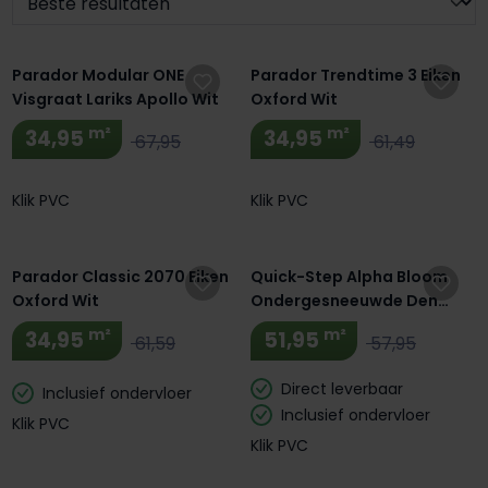
Extra BTW Korting! 🔥
Extra BTW Korting! 🔥
Parador Modular ONE
Parador Trendtime 3 Eiken
Visgraat Lariks Apollo Wit
Oxford Wit
m²
m²
34,95
34,95
67,95
61,49
Klik PVC
Klik PVC
Extra BTW Korting! 🔥
Parador Classic 2070 Eiken
Quick-Step Alpha Bloom
Oxford Wit
Ondergesneeuwde Den
AVMPU40204
m²
m²
34,95
51,95
61,59
57,95
Direct leverbaar
Inclusief ondervloer
Inclusief ondervloer
Klik PVC
Klik PVC
Extra BTW Korting! 🔥