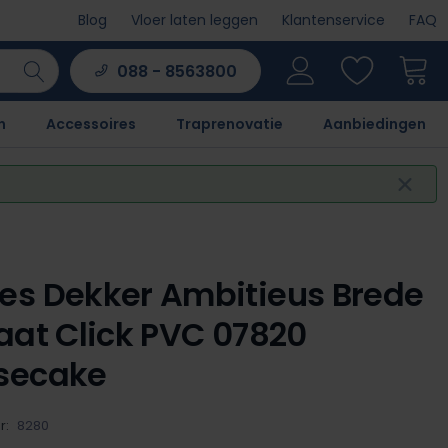
Blog
Vloer laten leggen
Klantenservice
FAQ
088 - 8563800
n
Accessoires
Traprenovatie
Aanbiedingen
s Dekker Ambitieus Brede
aat Click PVC 07820
secake
r:
8280