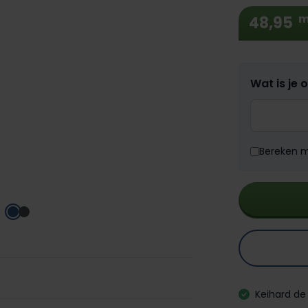
m
48,95
Wat is je 
Bereken me
Keihard de 