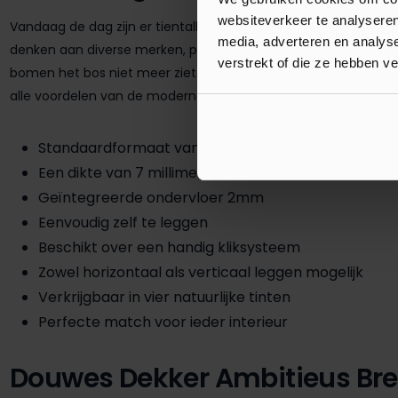
websiteverkeer te analyseren
Vandaag de dag zijn er tientallen verschillende PVC vloeren verk
media, adverteren en analys
denken aan diverse merken, patronen en kleuren. Het is dus ni
verstrekt of die ze hebben v
bomen het bos niet meer ziet. Om u te helpen bij het uitzoeke
alle voordelen van de moderne Douwes Dekker Ambitieus Brede 
Standaardformaat van 72 x 18 centimeter
Een dikte van 7 millimeter
Geïntegreerde ondervloer 2mm
Eenvoudig zelf te leggen
Beschikt over een handig kliksysteem
Zowel horizontaal als verticaal leggen mogelijk
Verkrijgbaar in vier natuurlijke tinten
Perfecte match voor ieder interieur
Douwes Dekker Ambitieus Bre