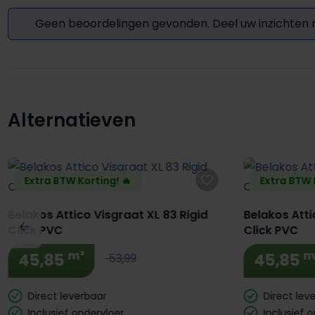
Geen beoordelingen gevonden. Deel uw inzichten
Alternatieven
Productgalerij overslaan
Extra BTW Korting! 🔥
Extra BTW 
Belakos Attico Visgraat XL 83 Rigid
Belakos Atti
Click PVC
Click PVC
m²
m
45,85
45,85
53,99
Direct leverbaar
Direct lev
Inclusief ondervloer
Inclusief 