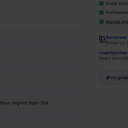
Snelle bezo
Professione
Bezoek on
Bestel een 
Bestel tot 
Levertijd vloe
Direct beschi
Vergelij
eus Visgraat Rigid Click