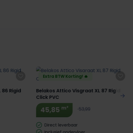
Extra BTW Korting! 🔥
 86 Rigid
Belakos Attico Visgraat XL 87 Rigid
Click PVC
m²
45,85
53,99
Direct leverbaar
Inclusief ondervloer