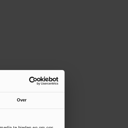
Over
 media te bieden en om ons