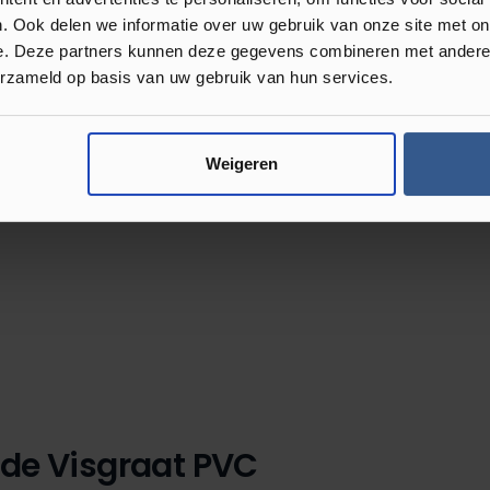
. Ook delen we informatie over uw gebruik van onze site met on
rijgbaar. Hierbij kunt u bijvoorbeeld
e. Deze partners kunnen deze gegevens combineren met andere i
et zo gek dat u inmiddels door de
erzameld op basis van uw gebruik van hun services.
n van de perfecte vloer zijn hieronder
Visgraat collectie te vinden.
Weigeren
de Visgraat PVC