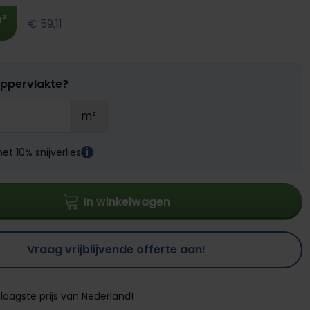
²
€ 59,11
oppervlakte?
m²
t 10% snijverlies
i
In winkelwagen
Vraag vrijblijvende offerte aan!
laagste prijs van Nederland!