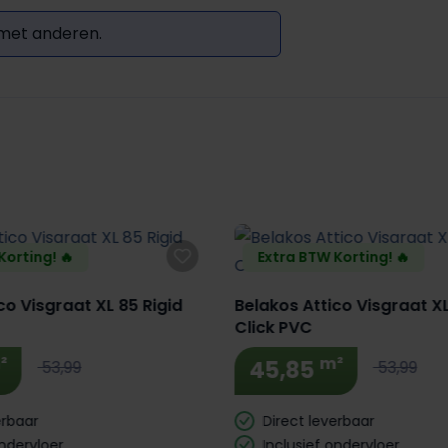
 met anderen.
Korting! 🔥
Extra BTW Korting! 🔥
co Visgraat XL 85 Rigid
Belakos Attico Visgraat XL
Click PVC
²
m²
45,85
53,99
53,99
erbaar
Direct leverbaar
ondervloer
Inclusief ondervloer