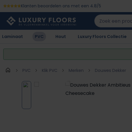
Klanten beoordelen ons met een 4.8/5
 naar de hoofdinhoud
Ga naar de zoekopdracht
Ga naar de hoofdnavigatie
Laminaat
PVC
Hout
Luxury Floors Collectie
PVC
Klik PVC
Merken
Douwes Dekker
Afbeeldingengalerij overslaan