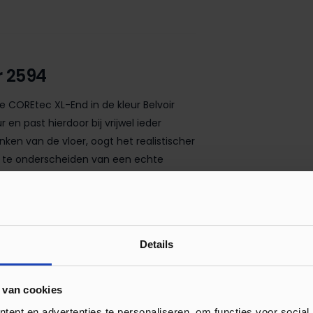
r 2594
de COREtec XL-End in de kleur Belvoir
 en past hierdoor bij vrijwel ieder
ken van de vloer, oogt het realistischer
er te onderscheiden van een echte
 mee dan hout. Zo is de PVC vloer 100%
l gemakkelijk te verwijderen met behulp
te zijn dat de vloer gaat beschadigen
laag kan water immers niet in de vloer
Details
ang plezier geven zonder dat u hier naar
 van cookies
End collectie
ent en advertenties te personaliseren, om functies voor social