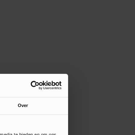
Over
 media te bieden en om ons