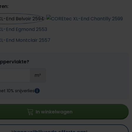
ren:
oppervlakte?
m²
t 10% snijverlies
i
In winkelwagen