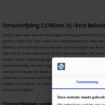
Omschrijving COREtec XL-End Belvoi
Zoekt u een vloer die een natuurlijke uitstraling heeft? Dan is 
perfect. Deze PVC vloer heeft een schitterende licht eiken kleur
interieur. Door zichtbare houtnerven aan te brengen op de plan
dan ooit te voren. Hierdoor is de PVC vloer inmiddels niet me
houten vloer. Toch brengt deze vloer meer voordelen met zich
waterbestendig, wat het mogelijk maakt om al het stof en vui
van een stofzuiger en dweil. U hoeft hierdoor niet meer bang 
zodra het in contact komt met water. Door de kunststof boven
Toestemming
trekken. De COREtec XL-End in de kleur Belvoir zal u dus jarenl
om hoeft te kijken!
Deze website maakt gebruik
Voordelen van de COREtec XL-
We gebruiken cookies om cont