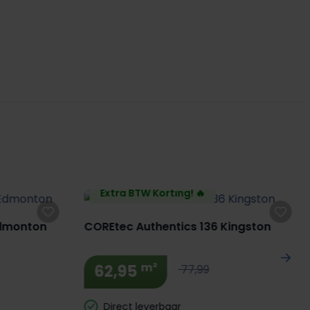
Extra BTW Korting! 🔥
Edmonton
COREtec Authentics 136 Kingston
m²
62,95
77,99
Direct leverbaar