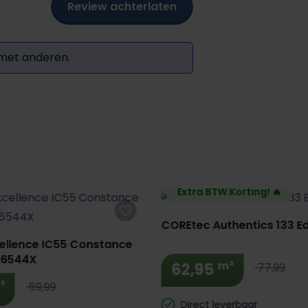
Review achterlaten
 met anderen.
Extra BTW Korting! 🔥
COREtec Authentics 133 
ellence IC55 Constance
76544X
m²
62,95
77,99
²
69,99
Direct leverbaar