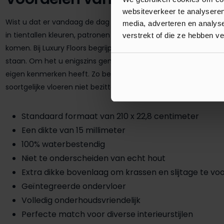
websiteverkeer te analyseren
Wist u dat er vandaag de dag ontzettend veel verschillende P
media, adverteren en analys
in tientallen kleuren, patronen en afwerkingen wat het lastige
verstrekt of die ze hebben v
komen. Bij Luxury Floors begrijpen wij dat u daardoor soms do
staan. Om het u enigszins gemakkelijker te maken, is het belan
eigen kenmerken heeft. Zo bezitten de vloeren uit de COREtec 
soortgelijke vloeren niet bezitten. Enkele voordelen zijn:
Standaard formaat van 210 x 22,8 centimeter
Een dikte van 15 millimeter
100% waterbestendig
Niet te onderscheiden van echt hout
Extra dikke bovenlaag om krassen en slijtage te v
Geïntegreerde ondervloer
Volledig onderhoudsvriendelijk
Perfecte match voor diverse interieurstijlen