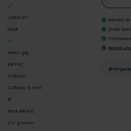
1,4364 m²
Keihard de 
Plank
Snelle bezo
Professione
Bezoek on
Warm grijs
Klik PVC
Vergelij
COREtec
COREtec XL-End
Plank Klik PVC
4 V-groeven