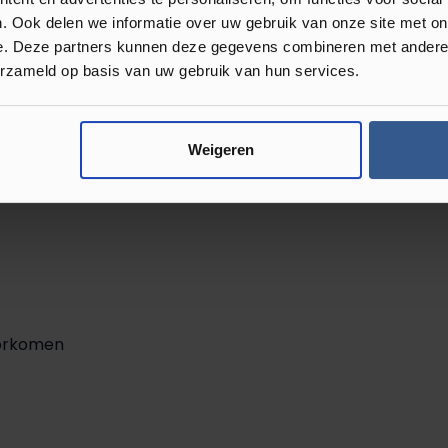
. Ook delen we informatie over uw gebruik van onze site met on
VC vloeren zijn? Al deze vloeren komen
e. Deze partners kunnen deze gegevens combineren met andere i
r maakt om tot een uiteindelijke keuze te
erzameld op basis van uw gebruik van hun services.
or de bomen het bos niet meer ziet
grijk om te weten dat iedere vloer zijn
Naturals collectie voordelen die
Weigeren
oorkomen