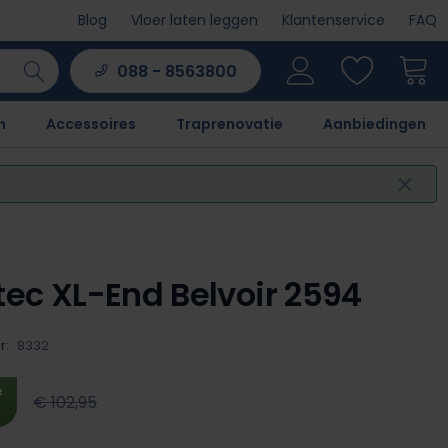
Blog
Vloer laten leggen
Klantenservice
FAQ
088 - 8563800
n
Accessoires
Traprenovatie
Aanbiedingen
ec XL-End Belvoir 2594
r:
8332
²
€ 102,95