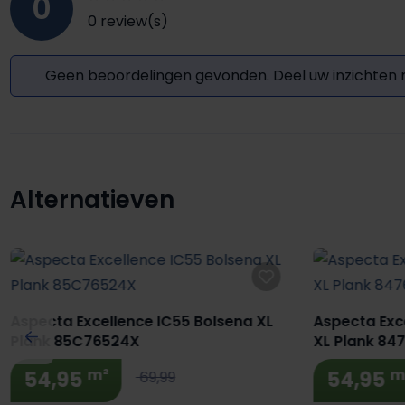
0
0 review(s)
Geen beoordelingen gevonden. Deel uw inzichten
Alternatieven
Productgalerij overslaan
Aspecta Excellence IC55 Bolsena XL
Aspecta Exc
Plank 85C76524X
XL Plank 84
m²
m
54,95
54,95
69,99