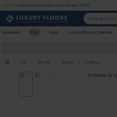
Klanten beoordelen ons met een 4.8/5
 naar de hoofdinhoud
Ga naar de zoekopdracht
Ga naar de hoofdnavigatie
Laminaat
PVC
Hout
Luxury Floors Collectie
PVC
Klik PVC
Merken
COREtec
Afbeeldingengalerij overslaan