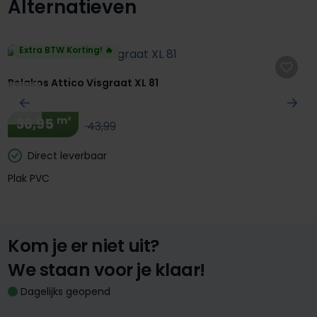
Alternatieven
Productgalerij overslaan
Extra BTW Korting! 🔥
Belakos Attico Visgraat XL 81
m²
36,95
43,99
Direct leverbaar
Plak PVC
Kom je er niet uit?
We staan voor je klaar!
Dagelijks geopend