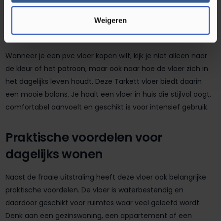
maakt deze vloer aantrekkelijk voor consumenten die online
vloeren vergelijken en op zoek zijn naar een combinatie van
Weigeren
uitstraling, kwaliteit en praktisch gemak.
Wanneer je een pvc vloer kopen wilt, kijk je niet alleen naar
de kleur of het patroon, maar ook naar hoe de vloer zich in
het dagelijks leven houdt. Deze Tarkett vloer biedt daarin
een mooie balans. Je haalt een vloer in huis die stijlvol oogt,
comfortabel aanvoelt en geschikt is voor intensief gebruik.
Praktische voordelen voor
dagelijks wonen
Naast de fraaie uitstraling heeft deze vloer ook belangrijke
praktische voordelen. De vloer is waterbestendig en
daardoor geschikt voor ruimtes waar veel geleefd wordt.
Denk aan een gezinswoning, een appartement of een