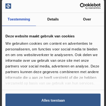
Scandinavisch of tijdloos interieur hebt, deze vloer sluit daar
moeiteloos op aan. De subtiele houtlook zorgt voor een
natuurlijke basis, terwijl het visgraatmotief net dat beetje
Toestemming
Details
Over
extra uitstraling geeft. Daardoor is deze vloer bijzonder
geschikt voor woonkamers, eetkamers, slaapkamers en
thuiskantoren waar sfeer en comfort belangrijk zijn.
Deze website maakt gebruik van cookies
We gebruiken cookies om content en advertenties te
Stijlvolle visgraat PVC vloer met
personaliseren, om functies voor social media te bieden
en om ons websiteverkeer te analyseren. Ook delen we
natuurlijke uitstraling
informatie over uw gebruik van onze site met onze
partners voor social media, adverteren en analyse. Deze
De Tarkett ID Inspiration 55 Visgraat Chatillon Oak Ginger
partners kunnen deze gegevens combineren met andere
24664992 is ontwikkeld voor mensen die houden van de
informatie die u aan ze heeft verstrekt of die ze hebben
uitstraling van echt hout, maar liever kiezen voor de
verzameld op basis van uw gebruik van hun services.
voordelen van PVC. Een visgraat PVC vloer geeft een ruimte
meer diepte en een exclusiever karakter. Tegelijk blijft het
geheel rustig ogen door de warme naturel eiken kleur. Dat
Alles toestaan